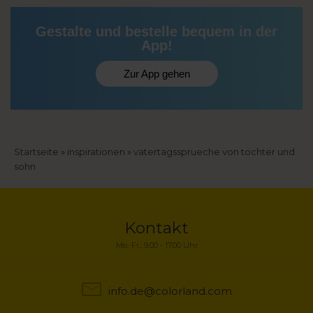
Gestalte und bestelle bequem in der
App!
Zur App gehen
Pfadnavigation
Startseite
inspirationen
vatertagssprueche von tochter und
sohn
Kontakt
Mo.-Fr.: 9.00 - 17.00 Uhr
info.de@colorland.com