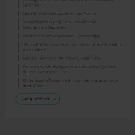
Sprachen?
Ideen für Weihnachtsspiele mit der Familie
So organisierst Du eine Baby Shower: Ideen,
Dekorationen, Geschenke
Ideen für ein Schwangerschaft-Fotoshooting
Kinderzimmer - was muss man kaufen und woran kann
man sparen?
Catering und Fotos : die perfekte Ergänzung
Warum sind wir unoriginell und hartnäckig? Die Welt
durch quadratische Gläser
10 interessante Fakten, die ihr über den Muttertag wohl
nicht wusstet
Mehr erfahren