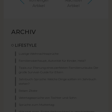
Vorheriger
Nächster
Artikel
Artikel
ARCHIV
LIFESTYLE
Lustige Weihnachtssprüche
Familienoberhaupt, Autorität für Kinder, Held?
Tipps zur Planung eines perfekten Familienurlaubs: Der
große Survival-Guide für Eltern
Jahrbuch-Sprüche: Welche Dinge sollten im Jahrbuch
stehen?
Reisen Zitate
Vatertagssprüche von Tochter und Sohn
Sprüche zum Muttertag
Wie sagt man „Frohe Weihnachten“ in verschiedenen