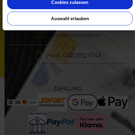
Cookies zulassen
Kontakt
Mo.-Fr.: 9.00 - 17.00 Uhr
Auswahl erlauben
info.de@colorland.com
(+49) 40209321043
Kosten für Anrufe zum Ortstarif oder gemäß Preisliste des jeweiligen Mobilfunkanbieters
ZAHLUNG