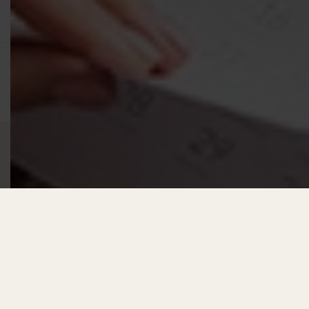
APP:
App Store
© All rights reserved | Colorland.com | 2026