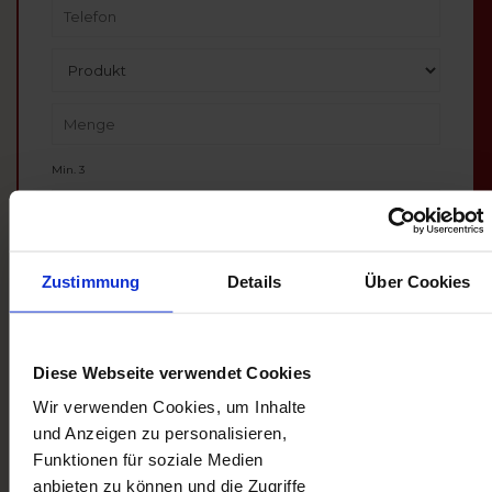
Adresse
Telefon
Produkt
Quantity
Min. 3
Nachricht
Zustimmung
Details
Über Cookies
Diese Webseite verwendet Cookies
Wir verwenden Cookies, um Inhalte
und Anzeigen zu personalisieren,
Funktionen für soziale Medien
Bist Du an einem Mengenrabatt
anbieten zu können und die Zugriffe