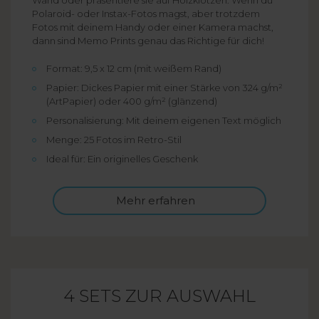
Polaroid- oder Instax-Fotos magst, aber trotzdem
Fotos mit deinem Handy oder einer Kamera machst,
dann sind Memo Prints genau das Richtige für dich!
Format: 9,5 x 12 cm (mit weißem Rand)
Papier: Dickes Papier mit einer Stärke von 324 g/m²
(ArtPapier) oder 400 g/m² (glänzend)
Personalisierung: Mit deinem eigenen Text möglich
Menge: 25 Fotos im Retro-Stil
Ideal für: Ein originelles Geschenk
Mehr erfahren
4 SETS ZUR AUSWAHL