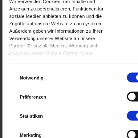
Wir verwenden Cookies, um Inhalte und
Anzeigen zu personalisieren, Funktionen für
soziale Medien anbieten zu können und die
Zugriffe auf unsere Website zu analysieren.
Außerdem geben wir Informationen zu Ihrer
Verwendung unserer Website an unsere
Partner für soziale Medien, Werbung und
Analysen weiter. Unsere Partner führen
Wähle das Papier, das am besten zu deinen Memo
diese Informationen möglicherweise mit
Prints passt:
weiteren Daten zusammen, die Sie ihnen
Einwilligungsauswahl
ArtPapier
bereitgestellt haben oder die sie im Rahmen
Notwendig
Ihrer Nutzung der Dienste gesammelt
Seidig-matt mit leinwandartiger Struktur. Verleiht
deinen Memo Prints eine künstlerische Ausstrahlung.
haben.
Zertifiziert für verantwortungsvolle Beschaffung und
Präferenzen
Nachhaltigkeit.
Statistiken
Glänzend
Steifes Papier, zusätzlich lackiert für erhöhte
Dauerhaftigkeit und besonderen Glanz.
Marketing