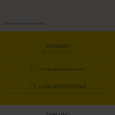
Pfadnavigation
Startseite
memo prints
Kontakt
Mo.-Fr.: 9.00 - 17.00 Uhr
info.de@colorland.com
(+49) 40209321043
Kosten für Anrufe zum Ortstarif oder gemäß Preisliste des jeweiligen Mobilfunkanbieters
ZAHLUNG