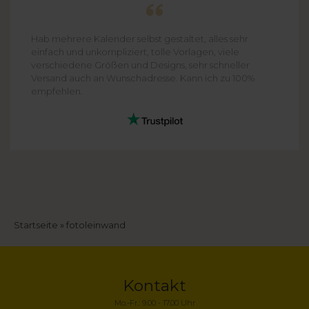
Hab mehrere Kalender selbst gestaltet, alles sehr
einfach und unkompliziert, tolle Vorlagen, viele
verschiedene Größen und Designs, sehr schneller
Versand auch an Wunschadresse. Kann ich zu 100%
empfehlen.
Pfadnavigation
Startseite
fotoleinwand
Kontakt
Mo.-Fr.: 9.00 - 17.00 Uhr