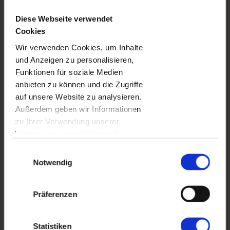
Diese Webseite verwendet
Cookies
Wir verwenden Cookies, um Inhalte
und Anzeigen zu personalisieren,
Funktionen für soziale Medien
anbieten zu können und die Zugriffe
auf unsere Website zu analysieren.
INSTA-POSTER
Außerdem geben wir Informationen
zu Ihrer Verwendung unserer
Website an unsere Partner für
BESTSELLER
soziale Medien, Werbung und
Einwilligungsauswahl
Analysen weiter. Unsere Partner
Notwendig
führen diese Informationen
möglicherweise mit weiteren Daten
Präferenzen
zusammen, die Sie ihnen
bereitgestellt haben oder die sie im
Rahmen Ihrer Nutzung der Dienste
Statistiken