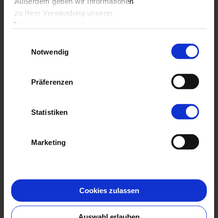
Außerdem geben wir Informationen
VERLIEBT IN PARIS
zu Ihrer Verwendung unserer
Website an unsere Partner für
soziale Medien, Werbung und
Einwilligungsauswahl
Analysen weiter. Unsere Partner
Notwendig
führen diese Informationen
möglicherweise mit weiteren Daten
Präferenzen
zusammen, die Sie ihnen
bereitgestellt haben oder die sie im
Rahmen Ihrer Nutzung der Dienste
Statistiken
gesammelt haben.
Marketing
JOGA
Cookies zulassen
Auswahl erlauben