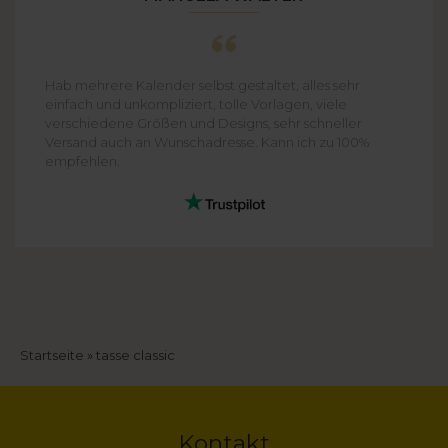
Hab mehrere Kalender selbst gestaltet, alles sehr
einfach und unkompliziert, tolle Vorlagen, viele
verschiedene Größen und Designs, sehr schneller
Versand auch an Wunschadresse. Kann ich zu 100%
empfehlen.
Pfadnavigation
Startseite
tasse classic
Kontakt