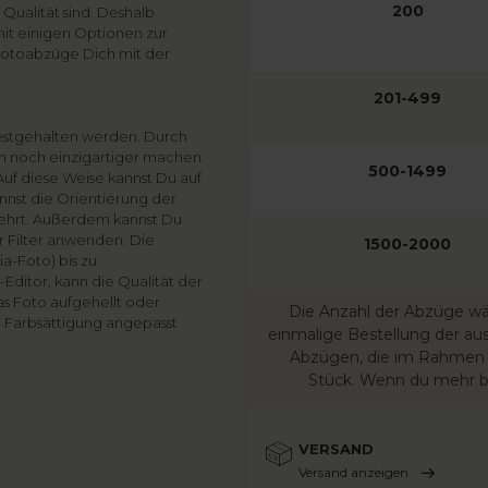
200
Qualität sind. Deshalb
it einigen Optionen zur
 Fotoabzüge Dich mit der
201-499
 festgehalten werden. Durch
ch noch einzigartiger machen.
500-1499
 Auf diese Weise kannst Du auf
nnst die Orientierung der
ehrt. Außerdem kannst Du
r Filter anwenden. Die
1500-2000
a-Foto) bis zu
ditor, kann die Qualität der
as Foto aufgehellt oder
Die Anzahl der Abzüge wähl
e Farbsättigung angepasst
einmalige Bestellung der a
Abzügen, die im Rahmen e
Stück. Wenn du mehr bes
VERSAND
Versand anzeigen