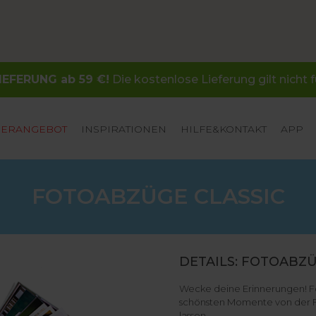
EFERUNG ab 59 €!
Die kostenlose Lieferung gilt nicht
ERANGEBOT
INSPIRATIONEN
HILFE&KONTAKT
APP
FOTOABZÜGE CLASSIC
DETAILS: FOTOABZÜ
Wecke deine Erinnerungen! Fo
schönsten Momente von der Fes
lassen.