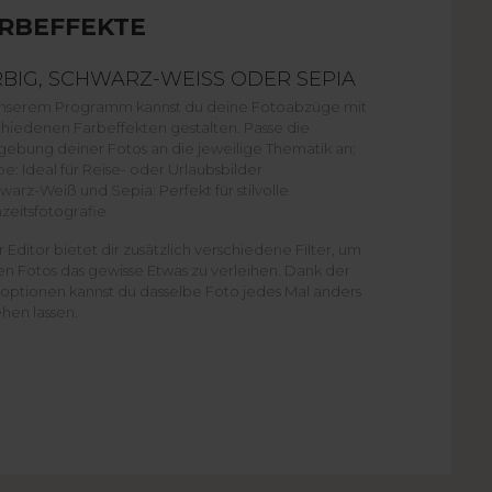
RBEFFEKTE
BIG, SCHWARZ-WEISS ODER SEPIA
unserem Programm kannst du deine Fotoabzüge mit
chiedenen Farbeffekten gestalten. Passe die
gebung deiner Fotos an die jeweilige Thematik an:
be: Ideal für Reise- oder Urlaubsbilder
warz-Weiß und Sepia: Perfekt für stilvolle
zeitsfotografie
 Editor bietet dir zusätzlich verschiedene Filter, um
n Fotos das gewisse Etwas zu verleihen. Dank der
roptionen kannst du dasselbe Foto jedes Mal anders
hen lassen.