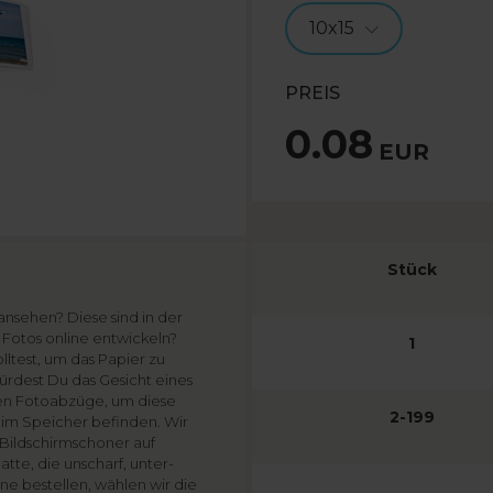
10x15
PREIS
0.08
EUR
Stück
ansehen? Diese sind in der
 Fotos online entwickeln?
1
lltest, um das Papier zu
ürdest Du das Gesicht eines
len Fotoabzüge, um diese
2-199
 im Speicher befinden. Wir
 Bildschirmschoner auf
tte, die unscharf, unter-
e bestellen, wählen wir die