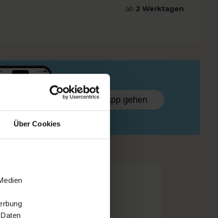
ab
2 Werktagen
Zur App gehen
Über Cookies
 Medien
Werbung
 Daten