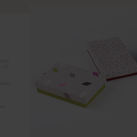
hicke
 x 15
bilder
von