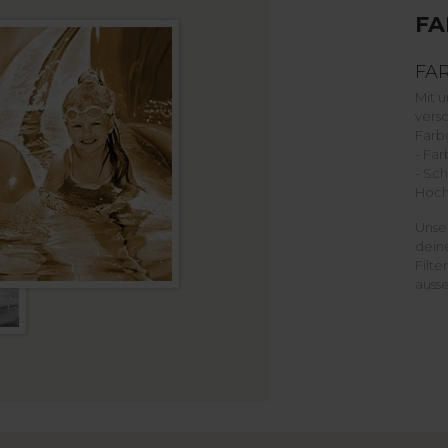
FA
FAR
Mit 
vers
Farb
- Far
- Sch
Hoch
Unser
deine
Filte
ausse