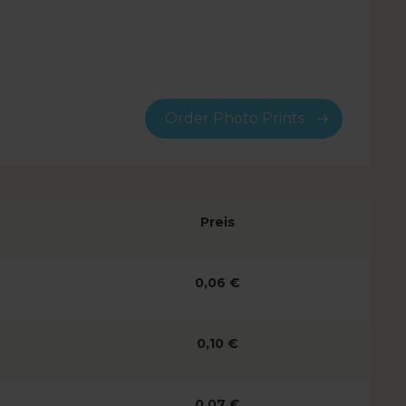
Order Photo Prints
Preis
0,06
€
0,10
€
0,07
€