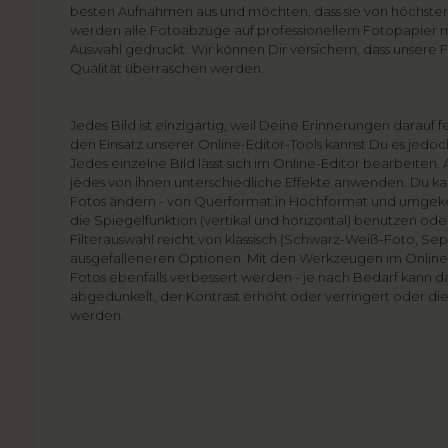
besten Aufnahmen aus und möchten, dass sie von höchster 
werden alle Fotoabzüge auf professionellem Fotopapier m
Auswahl gedruckt. Wir können Dir versichern, dass unsere
Qualität überraschen werden.
Jedes Bild ist einzigartig, weil Deine Erinnerungen darauf
den Einsatz unserer Online-Editor-Tools kannst Du es jedo
Jedes einzelne Bild lässt sich im Online-Editor bearbeiten.
jedes von ihnen unterschiedliche Effekte anwenden. Du ka
Fotos ändern - von Querformat in Hochformat und umgek
die Spiegelfunktion (vertikal und horizontal) benutzen ode
Filterauswahl reicht von klassisch (Schwarz-Weiß-Foto, Sepi
ausgefalleneren Optionen. Mit den Werkzeugen im Online-E
Fotos ebenfalls verbessert werden - je nach Bedarf kann d
abgedunkelt, der Kontrast erhöht oder verringert oder di
werden.