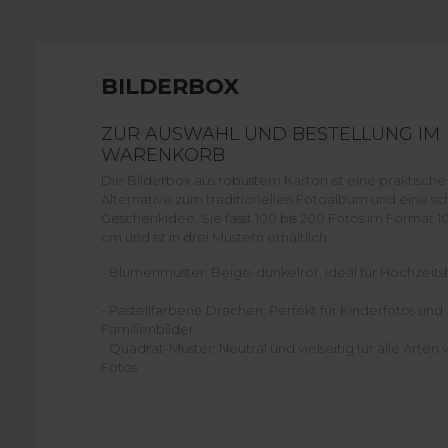
BILDERBOX
ZUR AUSWAHL UND BESTELLUNG IM
WARENKORB
Die Bilderbox aus robustem Karton ist eine praktische
Alternative zum traditionellen Fotoalbum und eine sc
Geschenkidee. Sie fasst 100 bis 200 Fotos im Format 10
cm und ist in drei Mustern erhältlich:
- Blumenmuster: Beige-dunkelrot, ideal für Hochzeits
- Pastellfarbene Drachen: Perfekt für Kinderfotos und
Familienbilder
- Quadrat-Muster: Neutral und vielseitig für alle Arten 
Fotos