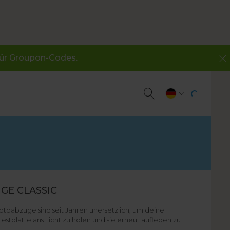
 für Groupon-Codes.
GE CLASSIC
toabzüge sind seit Jahren unersetzlich, um deine
tplatte ans Licht zu holen und sie erneut aufleben zu