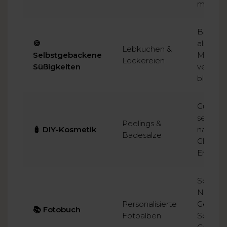
möglich
Backe 
🍪
als ein
Lebkuchen &
Selbstgebackene
Mit Zuc
Leckereien
Süßigkeiten
verziere
bleiben
Günstig
selbst h
Peelings &
🧴 DIY-Kosmetik
natürli
Badesalze
Gläsern
Ergebni
Schnell,
Nutze L
Personalisierte
Geschic
📚 Fotobuch
Fotoalben
Schul-/