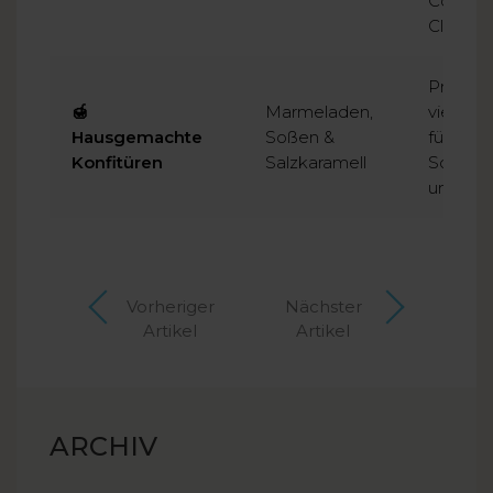
Cover, B
Cliparts
Preiswe
🍯
Marmeladen,
viele P
Hausgemachte
Soßen &
für Marm
Konfitüren
Salzkaramell
Soßen o
und leck
Vorheriger
Nächster
Artikel
Artikel
ARCHIV