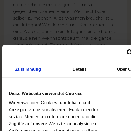
nicht mehr diesem ewigen Dilemma
gegenüberzusehen – einen Weihnachtsbaum
selber zu machen. Alles, was man braucht, ist …
ein Jutegarn! Wickle ein Stück Karton zuerst in
eine Alufolie, dann in ein Jutegarn ein und forme
daraus einen Weihnachtsbaum. Mal die ganze
Konstruktion mit Tapetenkleister. Lass den
Baum trocknen. Nach 24 Stunden kann der
Baum bemalt und mit Korallen, Knöpfen oder
Flittern dekoriert werden.
Zustimmung
Details
Über C
Diese Webseite verwendet Cookies
Wir verwenden Cookies, um Inhalte und
Anzeigen zu personalisieren, Funktionen für
soziale Medien anbieten zu können und die
Zugriffe auf unsere Website zu analysieren.
Außerdem geben wir Informationen zu Ihrer