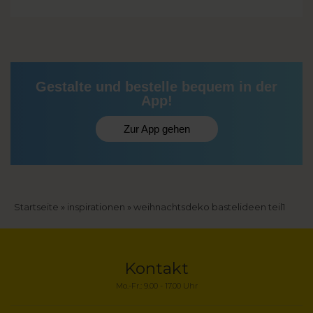
Gestalte und bestelle bequem in der
App!
Zur App gehen
Pfadnavigation
Startseite
inspirationen
weihnachtsdeko bastelideen teil1
Kontakt
Mo.-Fr.: 9.00 - 17.00 Uhr