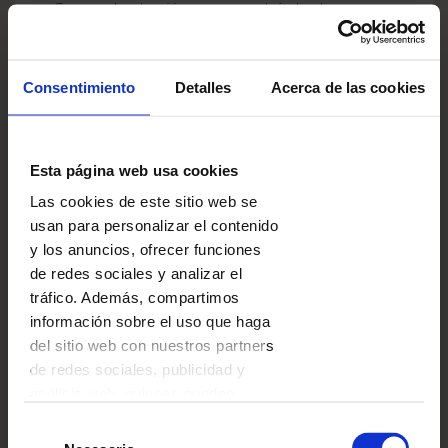
• Comprobad quién merece el título de
Campeón de la Memorización y sabe cantar
(¡perfectamente!) la mayor cantidad de estrofas
de villancicos y canciones navideñas.
Consentimiento
Detalles
Acerca de las cookies
• Mirad cómo es ser modelo, fotógrafo,
escenógrafo o maquillador profesional y
organizad una sesión de fotos (
aquí
hay más
ideas para fotos navideñas).
Esta página web usa cookies
Las cookies de este sitio web se
usan para personalizar el contenido
y los anuncios, ofrecer funciones
de redes sociales y analizar el
tráfico. Además, compartimos
información sobre el uso que haga
del sitio web con nuestros partners
de redes sociales, publicidad y
análisis web, quienes pueden
combinarla con otra información
Selección
que les haya proporcionado o que