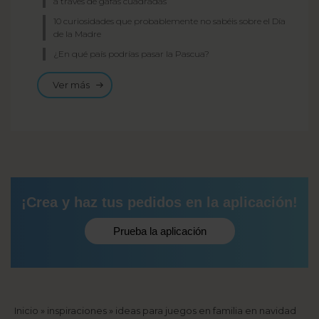
a través de gafas cuadradas
10 curiosidades que probablemente no sabéis sobre el Día
de la Madre
¿En qué país podrías pasar la Pascua?
Ver más
¡Crea y haz tus pedidos en la aplicación!
Prueba la aplicación
Sobrescribir
Inicio
inspiraciones
ideas para juegos en familia en navidad