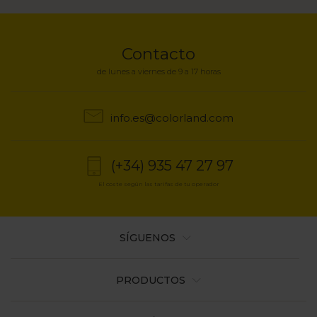
enlaces
de
Contacto
ayuda
de lunes a viernes de 9 a 17 horas
a
info.es@colorland.com
la
navegación
(+34) 935 47 27 97
El coste según las tarifas de tu operador
SÍGUENOS
PRODUCTOS