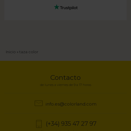
Sobrescribir
Inicio
taza color
enlaces
de
Contacto
ayuda
de lunes a viernes de 9 a 17 horas
a
info.es@colorland.com
la
navegación
(+34) 935 47 27 97