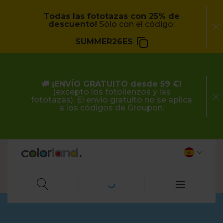
Todas las fototazas con 25% de
descuento!
Sólo con el código:
SUMMER26ES
🚚
¡ENVÍO GRATUITO desde 59 €!
(excepto los fotolienzos y las
fototazas). El envío gratuito no se aplica
a los códigos de Groupon.