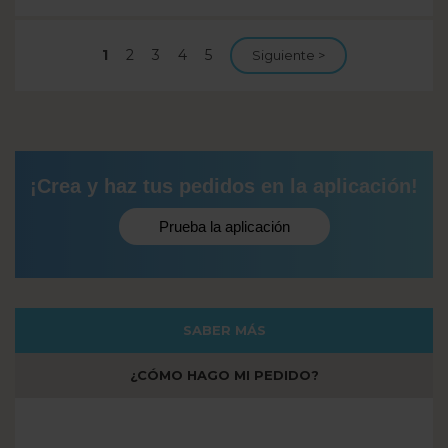
Página
1
Página
2
Página
3
Página
4
Página
5
Siguiente página
Siguiente >
actual
¡Crea y haz tus pedidos en la aplicación!
Prueba la aplicación
SABER MÁS
¿CÓMO HAGO MI PEDIDO?