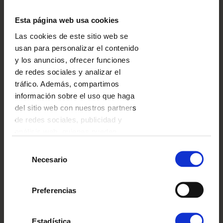
PARÍS ENAMORADO
Esta página web usa cookies
Las cookies de este sitio web se
usan para personalizar el contenido
y los anuncios, ofrecer funciones
de redes sociales y analizar el
tráfico. Además, compartimos
información sobre el uso que haga
del sitio web con nuestros partners
de redes sociales, publicidad y
análisis web, quienes pueden
combinarla con otra información
Selección
que les haya proporcionado o que
Necesario
de
YOGA
hayan recopilado a partir del uso
consentimiento
que haya hecho de sus servicios.
Preferencias
Estadística