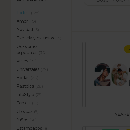
Todos
(129)
Amor
(10)
Navidad
(5)
Escuela y estudios
(15)
Ocasiones
especiales
(30)
Viajes
(29)
Universales
(39)
Bodas
(20)
Pasteles
(28)
LifeStyle
(29)
Familia
(19)
Clásicos
(9)
YEAR
Niños
(36)
Estampados
(8)