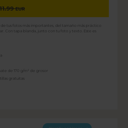
11.99
EUR
o de tus fotos más importantes, del tamaño más práctico
 Con tapa blanda, junto con tu foto y texto. Este es
da
ate de 170 g/m² de grosor
llas gratuitas