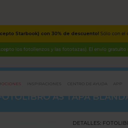
excepto Starbook) con 30% de descuento!
Sólo con el 
cepto los fotolienzos y las fototazas). El envío gratuito
OCIONES
INSPIRACIONES
CENTRO DE AYUDA
APP
FOTOLIBRO A5 TAPA BLAND
DETALLES: FOTOLIB