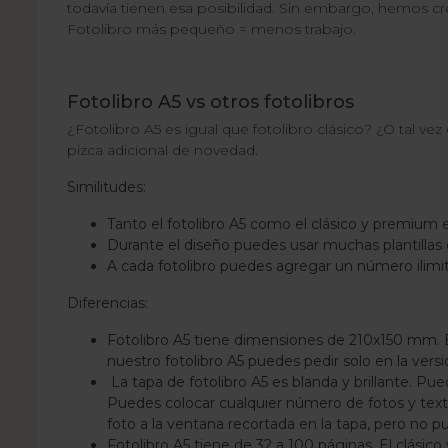
todavía tienen esa posibilidad. Sin embargo, hemos cre
Fotolibro más pequeño = menos trabajo.
Fotolibro A5 vs otros fotolibros
¿Fotolibro A5 es igual que fotolibro clásico? ¿O tal 
pizca adicional de novedad.
Similitudes:
Tanto el fotolibro A5 como el clásico y premium
Durante el diseño puedes usar muchas plantillas g
A cada fotolibro puedes agregar un número ilimit
Diferencias:
Fotolibro A5 tiene dimensiones de 210x150 mm. E
nuestro fotolibro A5 puedes pedir solo en la versi
La tapa de fotolibro A5 es blanda y brillante. Pued
Puedes colocar cualquier número de fotos y texto
foto a la ventana recortada en la tapa, pero no p
Fotolibro A5 tiene de 32 a 100 páginas. El clásic