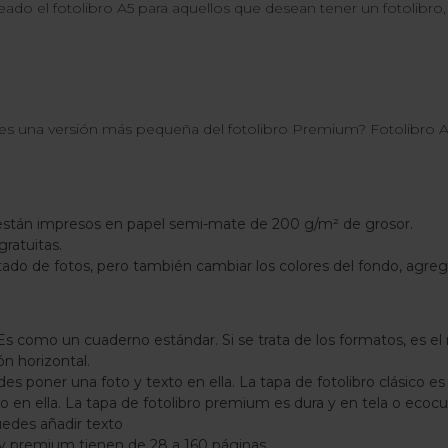
ado el fotolibro A5 para aquellos que desean tener un fotolibro
vez es una versión más pequeña del fotolibro Premium? Fotolibr
 están impresos en papel semi-mate de 200 g/m² de grosor.
ratuitas.
ado de fotos, pero también cambiar los colores del fondo, agrega
s como un cuaderno estándar. Si se trata de los formatos, es e
ón horizontal.
es poner una foto y texto en ella. La tapa de fotolibro clásico es 
 en ella. La tapa de fotolibro premium es dura y en tela o ecocu
uedes añadir texto
o y premium tienen de 28 a 160 páginas.