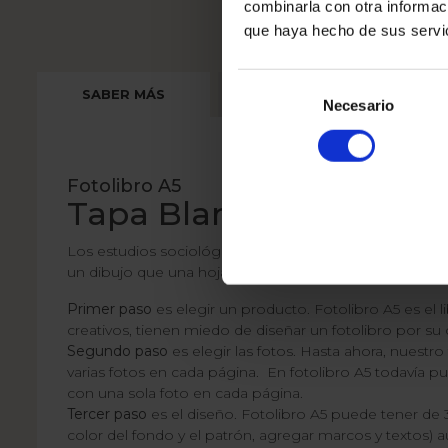
combinarla con otra informac
que haya hecho de sus servi
Selección
SABER MÁS
¿CÓMO HAGO MI PEDIDO
de
Necesario
consentimiento
Fotolibro A5
Tapa Blanda
Los estudios sociológicos dicen que cuando tenemos más
un dibujo que una hoja A3. Es más fácil diseñar fotolib
Primer paso
es elegir un producto. Fotolibro A5 es el 
creativos, tienen miedo de diseñar un fotolibro por s
Segundo paso
es elegir las fotos. Hasta ahora, nuest
varias fotos en cada página. En fotolibro A5 todavía 
con una sola foto en cada página.
Tercer paso
es el diseño. Fotolibro A5 puede tener de 3
color del fondo y el patrón, agregar marcos y textos)