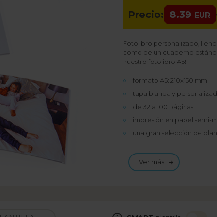
Precio:
8.39
EUR
Fotolibro personalizado, llen
como de un cuaderno estándar.
nuestro fotolibro A5!
formato A5: 210x150 mm
tapa blanda y personaliza
de 32 a 100 páginas
impresión en papel semi-m
una gran selección de planti
Ver más