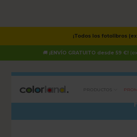
¡Todos los fotolibros (
🚚
¡ENVÍO GRATUITO desde 59 €!
(ex
Main
PRODUCTOS
PROM