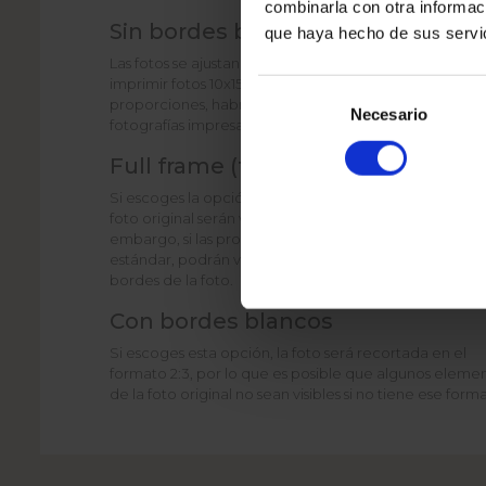
combinarla con otra informac
Sin bordes blancos
que haya hecho de sus servi
Las fotos se ajustan al formato estándar 2:3, perfecto 
imprimir fotos 10x15. Si el archivo original tiene otras
Selección
proporciones, habrá áreas que no serán visibles en las
de
Necesario
fotografías impresas.
consentimiento
Full frame (foto completa)
Si escoges la opción full frame, todos los elementos de
foto original serán visibles en la versión revelada. Sin
embargo, si las proporciones de la foto original no son
estándar, podrán verse estrechas líneas blancas en los
bordes de la foto.
Con bordes blancos
Si escoges esta opción, la foto será recortada en el
formato 2:3, por lo que es posible que algunos eleme
de la foto original no sean visibles si no tiene ese form