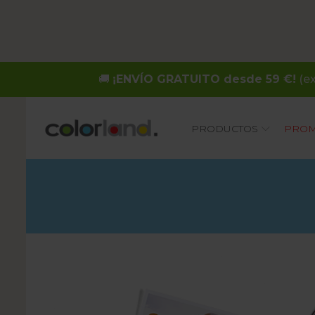
🚚
¡ENVÍO GRATUITO desde 59 €!
(ex
Main
PRODUCTOS
PROM