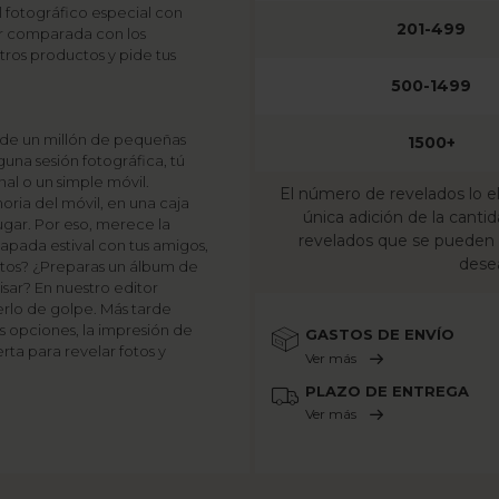
l fotográfico especial con
201-499
or comparada con los
tros productos y pide tus
500-1499
 de un millón de pequeñas
1500+
una sesión fotográfica, tú
al o un simple móvil.
El número de revelados lo el
oria del móvil, en una caja
única adición de la cant
 lugar. Por eso, merece la
revelados que se pueden 
capada estival con tus amigos,
desea
otos? ¿Preparas un álbum de
isar? En nuestro editor
erlo de golpe. Más tarde
as opciones, la impresión de
GASTOS DE ENVÍO
rta para revelar fotos y
Ver más
PLAZO DE ENTREGA
Ver más