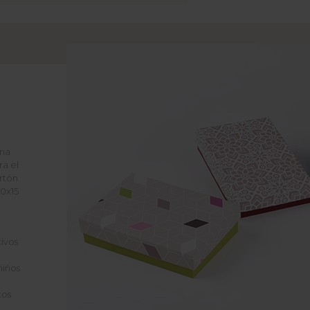
una
ra el
rtón
0x15
ivos
niños
tos