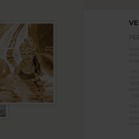
VE
PE
Nuest
entre
imag
- En 
mome
- En 
perfe
- Sep
Graci
conv
ya se
recu