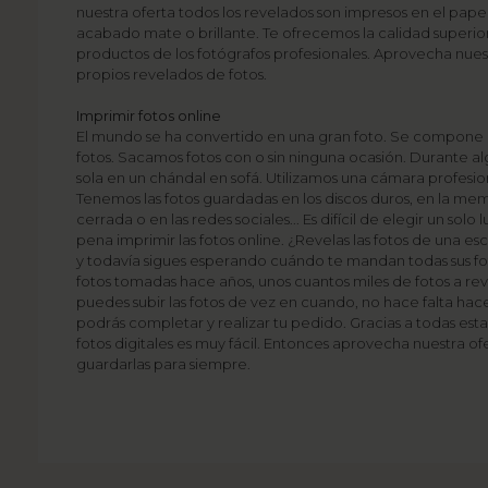
nuestra oferta todos los revelados son impresos en el pape
acabado mate o brillante. Te ofrecemos la calidad superi
productos de los fotógrafos profesionales. Aprovecha nues
propios revelados de fotos.
Imprimir fotos online
El mundo se ha convertido en una gran foto. Se compone
fotos. Sacamos fotos con o sin ninguna ocasión. Durante alg
sola en un chándal en sofá. Utilizamos una cámara profesion
Tenemos las fotos guardadas en los discos duros, en la mem
cerrada o en las redes sociales... Es difícil de elegir un solo
pena imprimir las fotos online. ¿Revelas las fotos de una es
y todavía sigues esperando cuándo te mandan todas sus f
fotos tomadas hace años, unos cuantos miles de fotos a rev
puedes subir las fotos de vez en cuando, no hace falta hac
podrás completar y realizar tu pedido. Gracias a todas est
fotos digitales es muy fácil. Entonces aprovecha nuestra ofe
guardarlas para siempre.