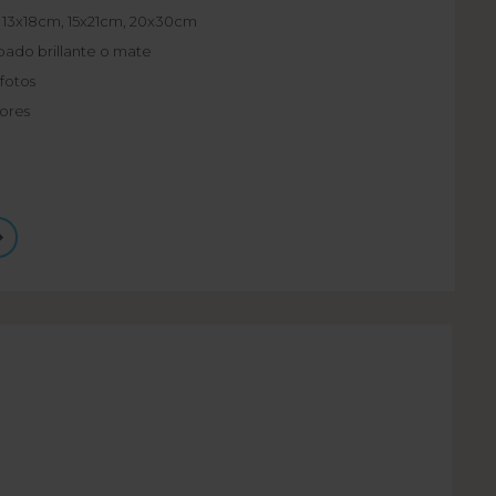
, 13x18cm, 15x21cm, 20x30cm
bado brillante o mate
fotos
lores