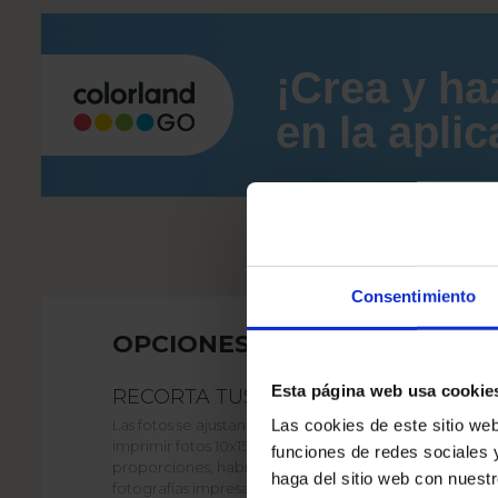
¡Crea y ha
en la aplic
Consentimiento
OPCIONES DE RECORTE
Esta página web usa cookie
RECORTA TUS FOTOS ONLINE
Las fotos se ajustan al formato estándar 2:3, perfecto 
Las cookies de este sitio web
imprimir fotos 10x15. Si el archivo original tiene otras
funciones de redes sociales 
proporciones, habrá áreas que no serán visibles en las
haga del sitio web con nuest
fotografías impresas.