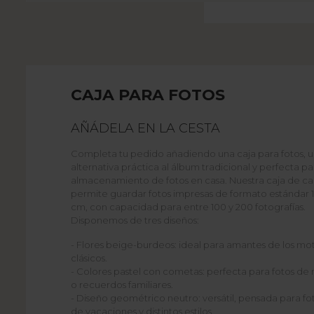
CAJA PARA FOTOS
AÑÁDELA EN LA CESTA
Completa tu pedido añadiendo una caja para fotos, 
alternativa práctica al álbum tradicional y perfecta pa
almacenamiento de fotos en casa. Nuestra caja de ca
permite guardar fotos impresas de formato estándar 1
cm, con capacidad para entre 100 y 200 fotografías.
Disponemos de tres diseños:
- Flores beige-burdeos: ideal para amantes de los mot
clásicos.
- Colores pastel con cometas: perfecta para fotos de 
o recuerdos familiares.
- Diseño geométrico neutro: versátil, pensada para fo
de vacaciones y distintos estilos.