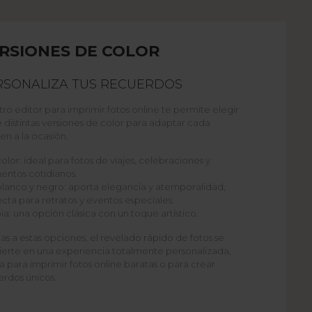
RSIONES DE COLOR
RSONALIZA TUS RECUERDOS
ro editor para imprimir fotos online te permite elegir
 distintas versiones de color para adaptar cada
en a la ocasión.
color: ideal para fotos de viajes, celebraciones y
ntos cotidianos.
blanco y negro: aporta elegancia y atemporalidad,
cta para retratos y eventos especiales.
ia: una opción clásica con un toque artístico.
as a estas opciones, el revelado rápido de fotos se
ierte en una experiencia totalmente personalizada,
a para imprimir fotos online baratas o para crear
erdos únicos.