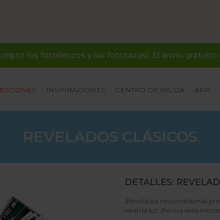
cepto los fotolienzos y las fototazas). El envío gratuito
OCIONES
INSPIRACIONES
CENTRO DE AYUDA
APP
REVELADOS CLÁSICOS
DETALLES: REVELAD
¡Revela tus recuerdos más pre
vean la luz. ¡Reviva esos mome