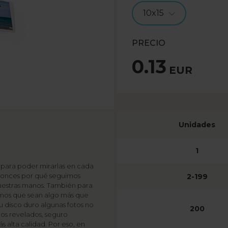
10x15
PRECIO
0.13
EUR
Unidades
1
 para poder mirarlas en cada
tonces por qué seguimos
2-199
uestras manos. También para
remos que sean algo más que
u disco duro algunas fotos no
200
 los revelados, seguro
 alta calidad. Por eso, en