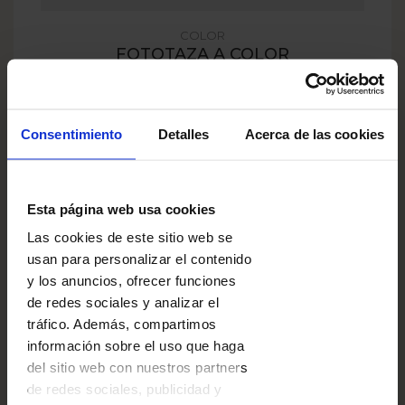
COLOR
FOTOTAZA A COLOR
No solo el exterior de la taza puede ser
personalizado, sino que también puedes elegir el
color del interior. Los colores disponibles son:
Consentimiento
Detalles
Acerca de las cookies
blanco, amarillo, verde, azul, azul marino y rojo.
Escoger plantilla
Esta página web usa cookies
Las cookies de este sitio web se
usan para personalizar el contenido
y los anuncios, ofrecer funciones
de redes sociales y analizar el
tráfico. Además, compartimos
información sobre el uso que haga
del sitio web con nuestros partners
de redes sociales, publicidad y