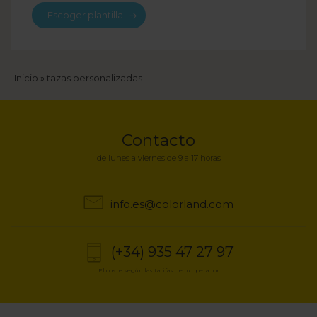
Escoger plantilla
Sobrescribir
Inicio
tazas personalizadas
enlaces
de
Contacto
ayuda
de lunes a viernes de 9 a 17 horas
a
info.es@colorland.com
la
navegación
(+34) 935 47 27 97
El coste según las tarifas de tu operador