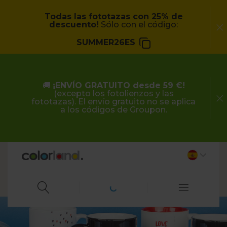
Todas las fototazas con 25% de
descuento!
Sólo con el código:
SUMMER26ES
🚚
¡ENVÍO GRATUITO desde 59 €!
(excepto los fotolienzos y las
fototazas). El envío gratuito no se aplica
a los códigos de Groupon.