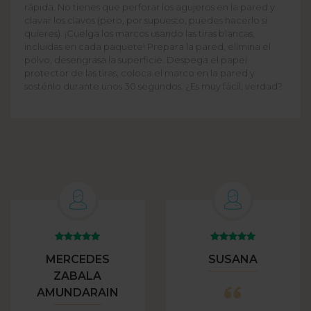
rápida. No tienes que perforar los agujeros en la pared y
clavar los clavos (pero, por supuesto, puedes hacerlo si
quieres). ¡Cuelga los marcos usando las tiras blancas,
incluidas en cada paquete! Prepara la pared, elimina el
polvo, desengrasa la superficie. Despega el papel
protector de las tiras, coloca el marco en la pared y
sosténlo durante unos 30 segundos. ¿Es muy fácil, verdad?
MERCEDES
SUSANA
ZABALA
AMUNDARAIN