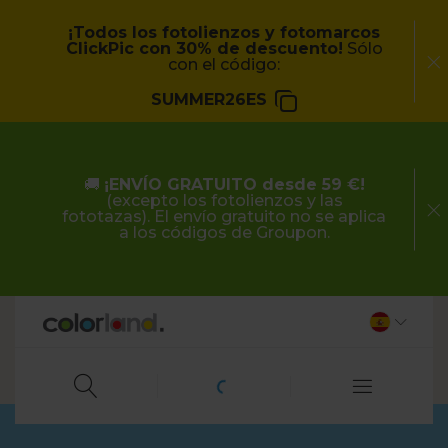
¡Todos los fotolienzos y fotomarcos
ClickPic con 30% de descuento!
Sólo
con el código:
SUMMER26ES
🚚
¡ENVÍO GRATUITO desde 59 €!
(excepto los fotolienzos y las
fototazas). El envío gratuito no se aplica
a los códigos de Groupon.