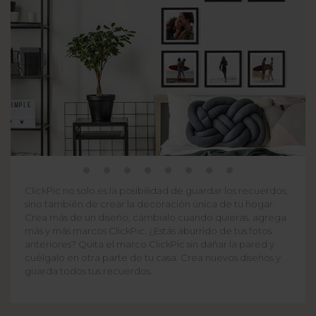
ClickPic no solo es la posibilidad de guardar los recuerdos,
sino también de crear la decoración única de tu hogar.
Crea más de un diseño, cámbialo cuando quieras, agrega
más y más marcos ClickPic. ¿Estás aburrido de tus fotos
anteriores? Quita el marco ClickPic sin dañar la pared y
cuélgalo en otra parte de tu casa. Crea nuevos diseños y
guarda todos tus recuerdos.