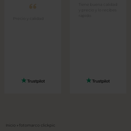
Tiene buena calidad
y precio y lo recibes
rapido.
Precio y calidad
Sobrescribir
Inicio
fotomarco clickpic