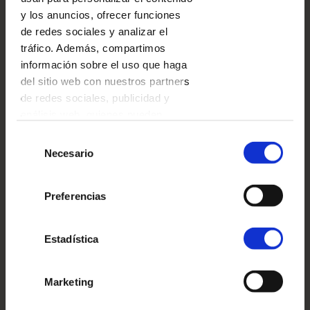
y los anuncios, ofrecer funciones
de redes sociales y analizar el
tráfico. Además, compartimos
información sobre el uso que haga
del sitio web con nuestros partners
2 PLANTILLAS DISPONIBLES
de redes sociales, publicidad y
análisis web, quienes pueden
combinarla con otra información
Selección
que les haya proporcionado o que
Necesario
de
hayan recopilado a partir del uso
consentimiento
que haya hecho de sus servicios.
Preferencias
Estadística
Marketing