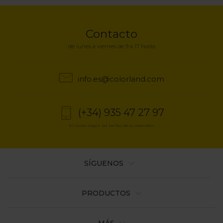
enlaces
de
Contacto
ayuda
de lunes a viernes de 9 a 17 horas
a
info.es@colorland.com
la
navegación
(+34) 935 47 27 97
El coste según las tarifas de tu operador
SÍGUENOS
PRODUCTOS
MÁS