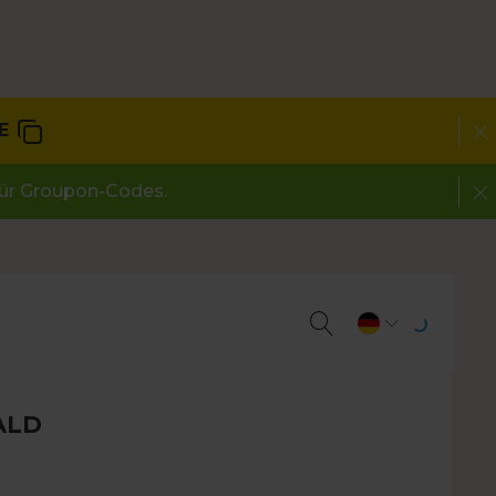
E
 für Groupon-Codes.
ALD