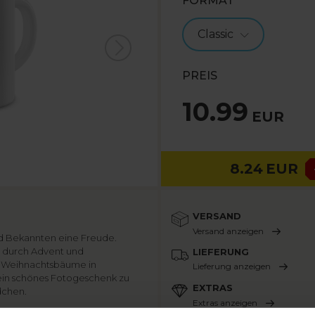
FORMAT
Classic
PREIS
10.99
EUR
8.24
EUR
VERSAND
Versand anzeigen
nd Bekannten eine Freude.
s durch Advent und
LIEFERUNG
e Weihnachtsbäume in
Lieferung anzeigen
t ein schönes Fotogeschenk zu
EXTRAS
dchen.
Extras anzeigen