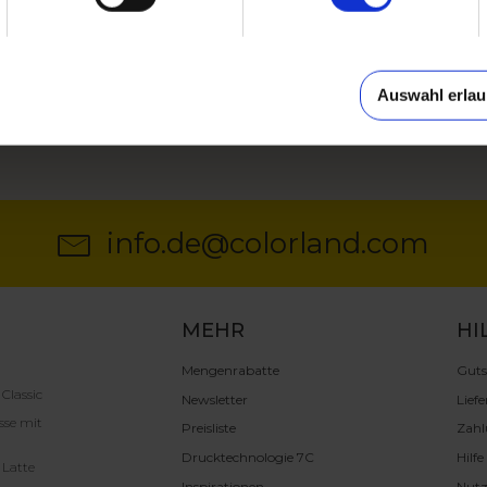
Auswahl erla
info.de@colorland.com
MEHR
HI
Mengenrabatte
Guts
 Classic
Newsletter
Liefe
sse mit
Preisliste
Zah
Drucktechnologie 7C
Hilf
 Latte
Inspirationen
Nut