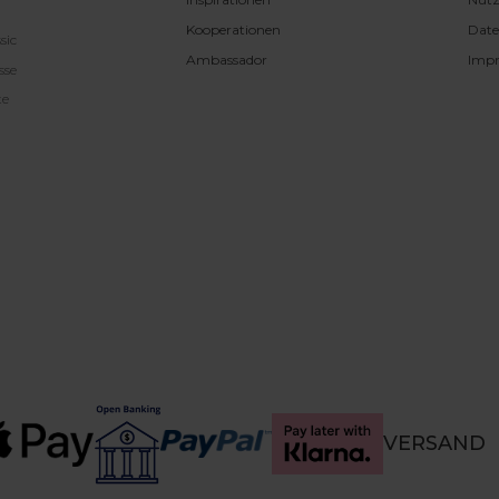
Kooperationen
Date
sic
Ambassador
Imp
sse
te
VERSAND