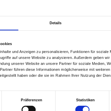
Details
Cookies
GIT TAUTH- WEBER
TAMARA SCHWIE
halte und Anzeigen zu personalisieren, Funktionen für soziale
ugriffe auf unsere Website zu analysieren. Außerdem geben wir
endung unserer Website an unsere Partner für soziale Medien, 
Partner führen diese Informationen möglicherweise mit weiteren
 nach Übung ok. - Selbst
Ich habe schon oft Foto-Bü
itgestellt haben oder die sie im Rahmen Ihrer Nutzung der Dien
te Fotobücher in guter
bestellt. Und das würde ich 
… Rasche Lieferung
tun, wenn ich nicht sehr zuf
ch verpackt.
wäre mit der Qualität.
Präferenzen
Statistiken