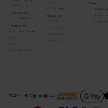
ClickPic
Tassen
A5 Softcover
Fotomagnet
Tasse Clas
Echtfotobücher
Zauberta
Fotoabzüge
Echtfotobuch
Classic
Tasse Lat
Fotokalender
Insta Fotos
Fotokalender A3
Retro Fotos
A4
Memo Prints
XL
Tischkalender
ZAHLUNG