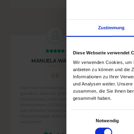
Zustimmung
Diese Webseite verwendet 
MANUELA WALTER
BIR
Wir verwenden Cookies, um In
anbieten zu können und die Z
Informationen zu Ihrer Verw
und Analysen weiter. Unsere 
Hab mehrere Kalender selbst
Handling
zusammen, die Sie ihnen bere
gestaltet, alles sehr einfach und
gestalte
gesammelt haben.
unkompliziert, tolle Vorlagen, viele
Qualität
verschiedene Größen und Designs,
ordentli
sehr schneller Versand auch an
Einwilligungsauswahl
Wunschadresse. Kann ich zu 100%
Notwendig
empfehlen.