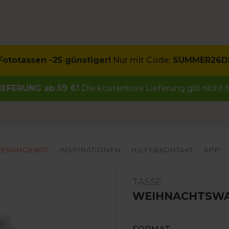
 Fototassen -25 günstiger!
Nur mit Code:
SUMMER26D
EFERUNG ab 59 €!
Die kostenlose Lieferung gilt nicht
ERANGEBOT
INSPIRATIONEN
HILFE&KONTAKT
APP
TASSE
WEIHNACHTSW