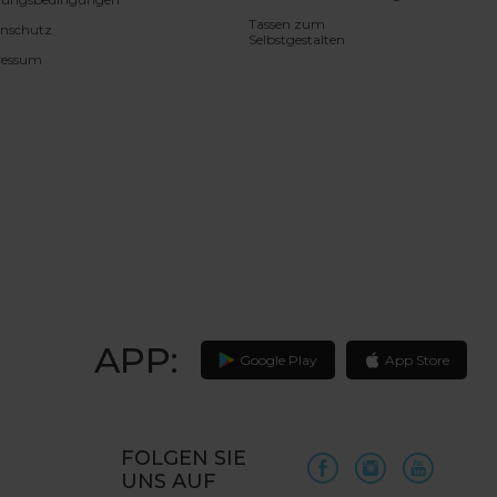
Tassen zum
nschutz
Selbstgestalten
ressum
APP:
Google Play
App Store
FOLGEN SIE
UNS AUF