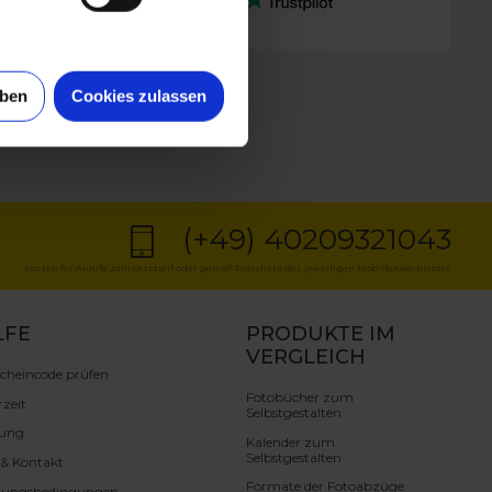
uben
Cookies zulassen
(+49) 40209321043
Kosten für Anrufe zum Ortstarif oder gemäß Preisliste des jeweiligen Mobilfunkanbieters
LFE
PRODUKTE IM
VERGLEICH
cheincode prüfen
Fotobücher zum
rzeit
Selbstgestalten
lung
Kalender zum
Selbstgestalten
e & Kontakt
Formate der Fotoabzüge
zungsbedingungen