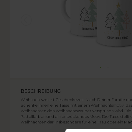
BESCHREIBUNG
Weihnachtszeit ist Geschenkezeit. Mach Deiner Familie u
Schenke ihnen eine Tasse mit einem Weihnachtsmotiv, da
Weihnachten den Weihnachtszauber versprühen wird. Di
Pastellfarben sind ein entzückendes Motiv. Die Tasse stell
Weihnachten dar, insbesondere für eine Frau oder ein Mä