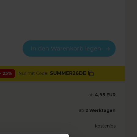
In den Warenkorb legen
SUMMER26DE
- 25%
Nur mit Code:
ab
4,95 EUR
ab
2 Werktagen
kostenlos