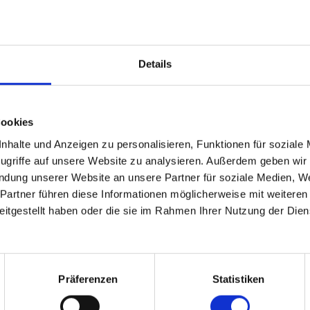
Details
Cookies
GIT TAUTH- WEBER
TAMARA SCHWIE
halte und Anzeigen zu personalisieren, Funktionen für soziale
ugriffe auf unsere Website zu analysieren. Außerdem geben wir
endung unserer Website an unsere Partner für soziale Medien, 
Partner führen diese Informationen möglicherweise mit weiteren
 nach Übung ok. - Selbst
Ich habe schon oft Foto-Bü
itgestellt haben oder die sie im Rahmen Ihrer Nutzung der Dien
te Fotobücher in guter
bestellt. Und das würde ich 
… Rasche Lieferung
tun, wenn ich nicht sehr zuf
ch verpackt.
wäre mit der Qualität.
Präferenzen
Statistiken