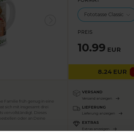
FORMAT
Fototasse Classic
PREIS
10.99
EUR
8.24
EUR
VERSAND
Versand anzeigen
e Familie früh genug in eine
t sich mit insgesamt drei
LIEFERUNG
s vervollständigt. Dieses
Lieferung anzeigen
 bestellen oder an Deine
EXTRAS
Extras anzeigen