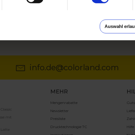
Auswahl erla
info.de@colorland.com
MEHR
HI
Mengenrabatte
Guts
 Classic
Newsletter
Liefe
sse mit
Preisliste
Zah
Drucktechnologie 7C
Hilf
 Latte
Inspirationen
Nut