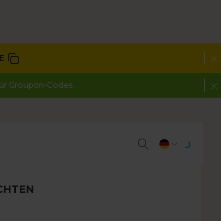
E
 für Groupon-Codes.
CHTEN