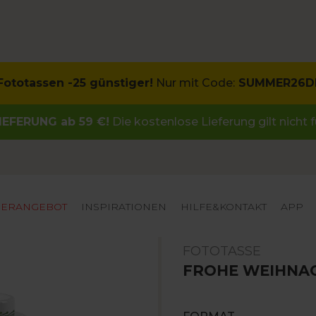
 Fototassen -25 günstiger!
Nur mit Code:
SUMMER26D
EFERUNG ab 59 €!
Die kostenlose Lieferung gilt nicht
ERANGEBOT
INSPIRATIONEN
HILFE&KONTAKT
APP
FOTOTASSE
FROHE WEIHNA