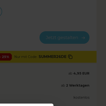
Jetzt gestalten
SUMMER26DE
- 25%
Nur mit Code:
ab
4,95 EUR
ab
2 Werktagen
kostenlos