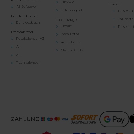
ClickPic
Tassen
A5 Softcover
Fotomagnet
Tasse Clas
Echtfotobücher
Zauberta
Fotoabzüge
Echtfotobuch
Classic
Tasse Lat
Fotokalender
Insta Fotos
Fotokalender A3
Retro Fotos
A4
Memo Prints
XL
Tischkalender
ZAHLUNG