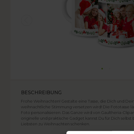
BESCHREIBUNG
Frohe Weihnachten! Gestalte eine Tasse, die Dich und Dein
weihnachtliche Stimmung versetzen wird! Die Fototasse läss
Foto personalisieren. Das Ganze wird von Gaultheria-Clipart
originelle und praktische Gadget kannst Du für Dich selbst
Liebsten zu Weihnachten schenken.