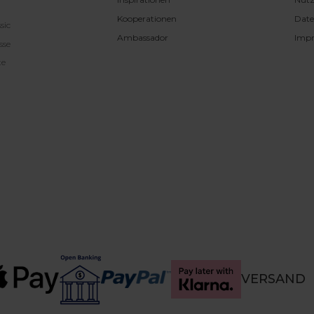
Kooperationen
Date
sic
Ambassador
Imp
sse
te
VERSAND