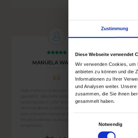
Zustimmung
Diese Webseite verwendet 
MANUELA WALTER
BIR
Wir verwenden Cookies, um In
anbieten zu können und die Z
Informationen zu Ihrer Verw
und Analysen weiter. Unsere 
Hab mehrere Kalender selbst
Handling
zusammen, die Sie ihnen bere
gestaltet, alles sehr einfach und
gestalte
gesammelt haben.
unkompliziert, tolle Vorlagen, viele
Qualität
verschiedene Größen und Designs,
ordentli
sehr schneller Versand auch an
Einwilligungsauswahl
Wunschadresse. Kann ich zu 100%
Notwendig
empfehlen.