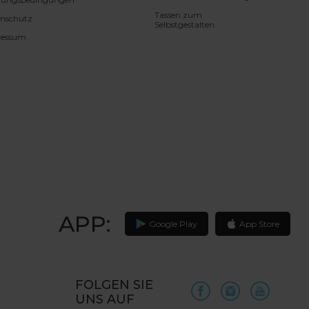
Tassen zum
nschutz
Selbstgestalten
ressum
APP:
Google Play
App Store
FOLGEN SIE
UNS AUF