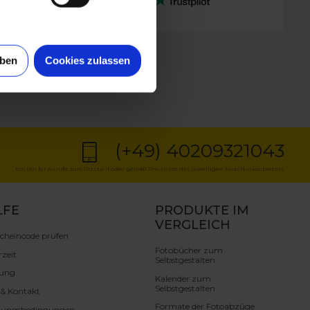
uben
Cookies zulassen
(+49) 40209321043
Kosten für Anrufe zum Ortstarif oder gemäß Preisliste des jeweiligen Mobilfunkanbieters
LFE
PRODUKTE IM
VERGLEICH
cheincode prüfen
Fotobücher zum
rzeit
Selbstgestalten
lung
Kalender zum
Selbstgestalten
e & Kontakt
Formate der Fotoabzüge
zungsbedingungen