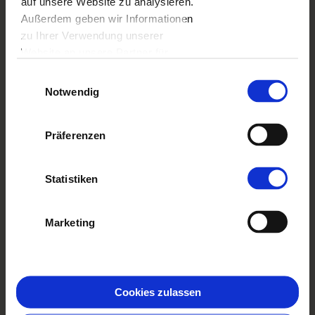
auf unsere Website zu analysieren.
Lieferung anzeigen
Außerdem geben wir Informationen
EXTRAS
ab
1,00 EUR
zu Ihrer Verwendung unserer
Extras anzeigen
Website an unsere Partner für
soziale Medien, Werbung und
Einwilligungsauswahl
Analysen weiter. Unsere Partner
Notwendig
führen diese Informationen
möglicherweise mit weiteren Daten
Präferenzen
zusammen, die Sie ihnen
Gestalte und bestelle bequem in der
bereitgestellt haben oder die sie im
App!
Rahmen Ihrer Nutzung der Dienste
Statistiken
gesammelt haben.
Zur App gehen
Marketing
Cookies zulassen