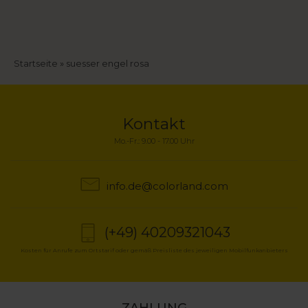
Pfadnavigation
Startseite
suesser engel rosa
Kontakt
Mo.-Fr.: 9.00 - 17.00 Uhr
info.de@colorland.com
(+49) 40209321043
Kosten für Anrufe zum Ortstarif oder gemäß Preisliste des jeweiligen Mobilfunkanbieters