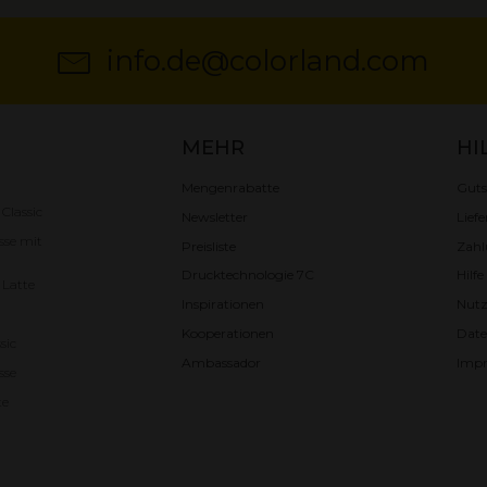
info.de@colorland.com
MEHR
HI
Mengenrabatte
Guts
 Classic
Newsletter
Liefe
sse mit
Preisliste
Zah
Drucktechnologie 7C
Hilf
 Latte
Inspirationen
Nut
Kooperationen
Date
sic
Ambassador
Imp
sse
te