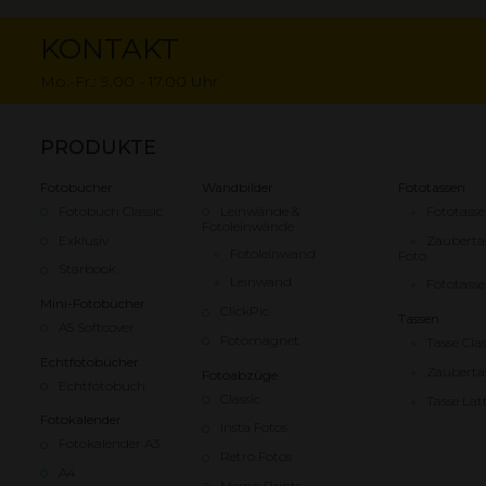
KONTAKT
Mo.-Fr.: 9.00 - 17.00 Uhr
PRODUKTE
Fotobücher
Wandbilder
Fototassen
Fotobuch Classic
Leinwände &
Fototasse
Fotoleinwände
Exklusiv
Zauberta
Fotoleinwand
Foto
Starbook
Leinwand
Fototasse
Mini-Fotobücher
ClickPic
Tassen
A5 Softcover
Fotomagnet
Tasse Clas
Echtfotobücher
Zauberta
Fotoabzüge
Echtfotobuch
Classic
Tasse Lat
Fotokalender
Insta Fotos
Fotokalender A3
Retro Fotos
A4
Memo Prints