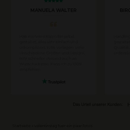
MANUELA WALTER
BIR
Hab mehrere Kalender selbst
Handling
gestaltet, alles sehr einfach und
gestalte
unkompliziert, tolle Vorlagen, viele
Qualität
verschiedene Größen und Designs,
ordentli
sehr schneller Versand auch an
Wunschadresse. Kann ich zu 100%
empfehlen.
Pfadnavigation
Startseite
valentinstag fuer ein paar fotos