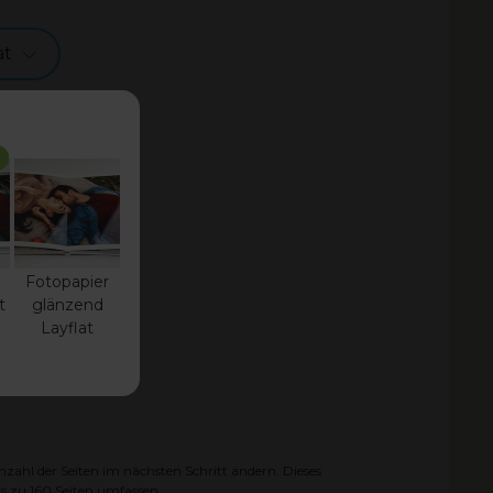
at
Fotopapier
t
glänzend
Layflat
zahl der Seiten im nächsten Schritt ändern. Dieses
is zu
160
Seiten umfassen.