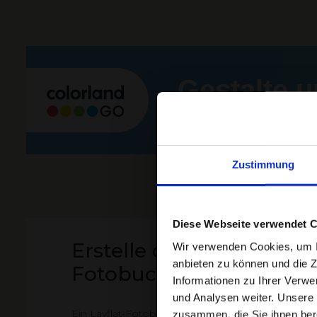
Gestalte u
bequem in
Zustimmung
Diese Webseite verwendet 
Erstelle dein Layflat-
Wir verwenden Cookies, um In
anbieten zu können und die Z
Fotobuch
Informationen zu Ihrer Verw
und Analysen weiter. Unsere 
Ein Layflat-Fotobuch ist mehr als nur ein
zusammen, die Sie ihnen bere