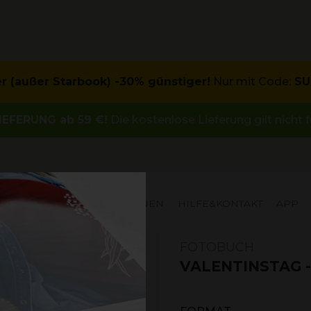
r (außer Starbook) -30% günstiger!
Nur mit Code:
SU
EFERUNG ab 59 €!
Die kostenlose Lieferung gilt nicht
ERANGEBOT
INSPIRATIONEN
HILFE&KONTAKT
APP
FOTOBUCH
VALENTINSTAG -