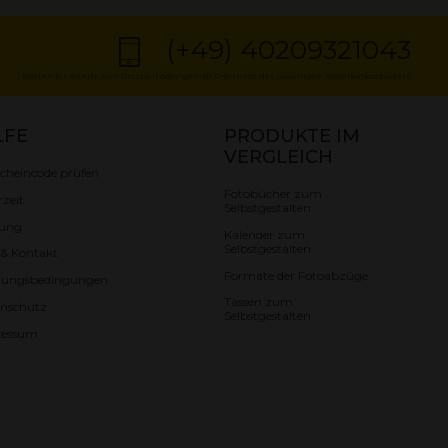
(+49) 40209321043
Kosten für Anrufe zum Ortstarif oder gemäß Preisliste des jeweiligen Mobilfunkanbieters
LFE
PRODUKTE IM
VERGLEICH
cheincode prüfen
Fotobücher zum
rzeit
Selbstgestalten
lung
Kalender zum
Selbstgestalten
e & Kontakt
Formate der Fotoabzüge
zungsbedingungen
Tassen zum
nschutz
Selbstgestalten
ressum