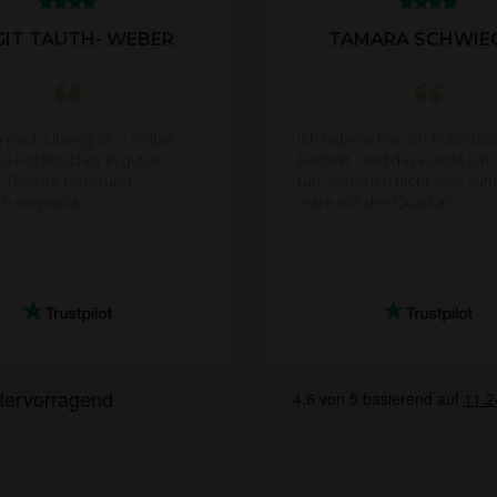
GIT TAUTH- WEBER
TAMARA SCHWIE
 nach Übung ok. - Selbst
Ich habe schon oft Foto-Bü
te Fotobücher in guter
bestellt. Und das würde ich 
… Rasche Lieferung
tun, wenn ich nicht sehr zuf
ch verpackt.
wäre mit der Qualität.