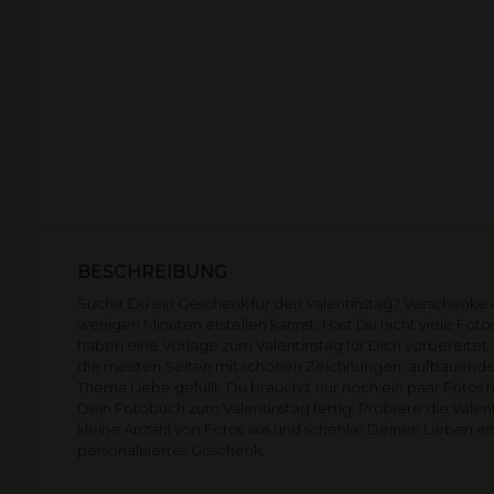
BESCHREIBUNG
Suchst Du ein Geschenk für den Valentinstag? Verschenke 
wenigen Minuten erstellen kannst. Hast Du nicht viele Fotos
haben eine Vorlage zum Valentinstag für Dich vorbereitet 
die meisten Seiten mit schönen Zeichnungen, aufbauend
Thema Liebe gefüllt. Du brauchst nur noch ein paar Fotos h
Dein Fotobuch zum Valentinstag fertig. Probiere die Valent
kleine Anzahl von Fotos aus und schenke Deinen Lieben e
personalisiertes Geschenk.