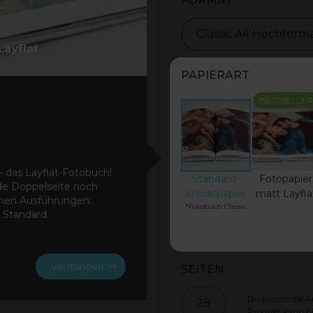
FORMAT
Classic A4 Hochform
PAPIERART
BESTSELLER
 das Layflat-Fotobuch!
Standard-
Fotopapier
ede Doppelseite noch
Kreidepapier
matt Layfla
enen Ausführungen:
*Fotobuch Classic
c Standard.
Verstanden
SEITEN
Du kannst die An
28
Produkt kann b