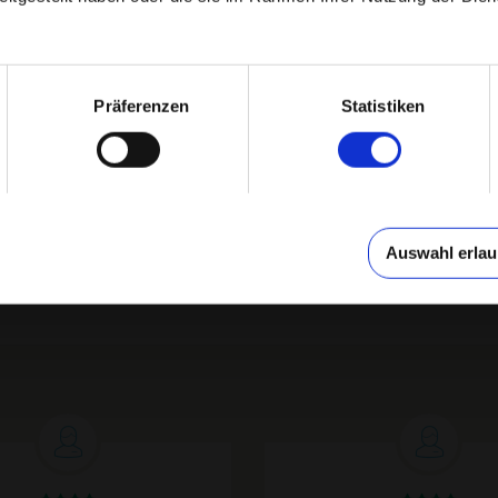
s
t.
nz
Präferenzen
Statistiken
ei
ig
obust
s
Auswahl erla