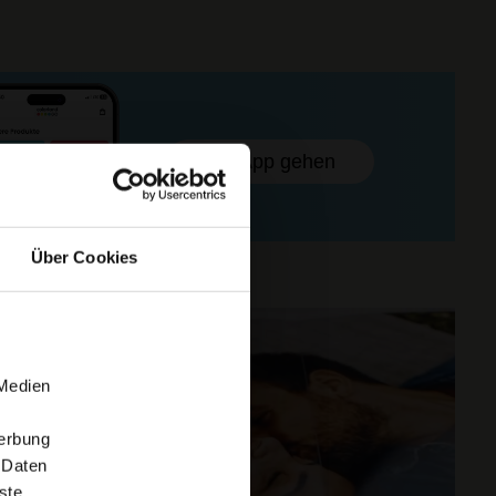
Zur App gehen
Über Cookies
 Medien
Werbung
 Daten
ste