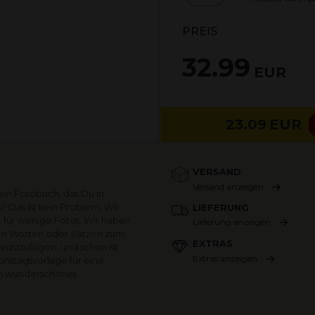
PREIS
32.99
EUR
23.09
EUR
VERSAND
Versand anzeigen
ein Fotobuch, das Du in
? Das ist kein Problem. Wir
LIEFERUNG
- für wenige Fotos. Wir haben
Lieferung anzeigen
en Worten oder Sätzen zum
EXTRAS
inzuzufügen, und schon ist
Extras anzeigen
instagsvorlage für eine
in wunderschönes