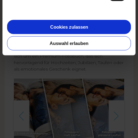
schon auf der ersten Seite einen Wow-Effekt erzielt.
Dank der speziellen Bindung liegen die Fotos ganz
flach auf, sodass man sie in ihrer ganzen Pracht
betrachten kann – sogar Panoramaaufnahmen.
Cookies zulassen
Drei Varianten stehen zur Auswahl: elegant matt,
auffällig glänzend und classic. Jede davon ist
einzigartig, robust und unterstreicht deine
Auswahl erlauben
Erinnerungen auf wunderschöne Weise. Es handelt
sich um ein Premium-Fotobuch, das sich
hervorragend für Hochzeiten, Jubiläen, Taufen oder
als emotionales Geschenk eignet.