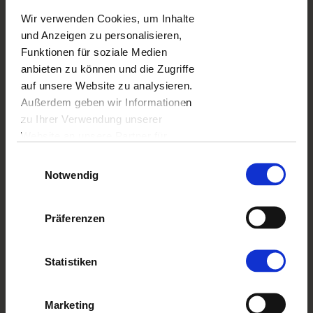
Wir verwenden Cookies, um Inhalte
und Anzeigen zu personalisieren,
Funktionen für soziale Medien
Gestalte und bestelle bequem in der
anbieten zu können und die Zugriffe
App!
auf unsere Website zu analysieren.
Zur App gehen
Außerdem geben wir Informationen
zu Ihrer Verwendung unserer
Website an unsere Partner für
soziale Medien, Werbung und
Einwilligungsauswahl
Analysen weiter. Unsere Partner
Notwendig
führen diese Informationen
möglicherweise mit weiteren Daten
Präferenzen
zusammen, die Sie ihnen
Erstelle dein Layflat-
bereitgestellt haben oder die sie im
Fotobuch
Rahmen Ihrer Nutzung der Dienste
Statistiken
gesammelt haben.
Ein Layflat-Fotobuch ist mehr als nur ein
Marketing
gewöhnliches Fotobuch - es ist ein Andenken, das