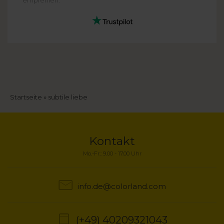
Pfadnavigation
Startseite
subtile liebe
Kontakt
Mo.-Fr.: 9.00 - 17.00 Uhr
info.de@colorland.com
(+49) 40209321043