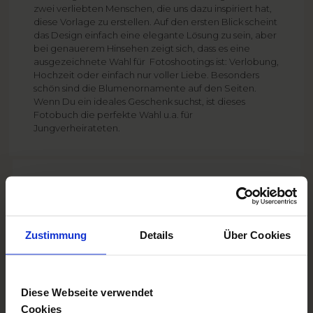
zwei verliebten Menschen, die uns dazu inspiriert hat,
diese Vorlage zu erstellen. Auf den ersten Blick scheint
das Design einfach eine elegante Lösung zu sein, aber
bei genauerem Hinsehen zeigt sich, dass es eine
ausgezeichnete Wahl für Fotoshootings ist: Verlobung,
Hochzeit oder einfach nur voller Liebe. Besonders
schön sind die Blumenornamente auf den Seiten.
Wenn Du ein ideales Geschenk suchst, ist dieses
Fotobuch die perfekte Wahl u.a. für
Jungverheirateten.
VERSAND
ab
4,95 EUR
Versand anzeigen
LIEFERUNG
ab
2 Werktagen
Zustimmung
Details
Über Cookies
Lieferung anzeigen
EXTRAS
ab
1,00 EUR
Extras anzeigen
Diese Webseite verwendet
Cookies