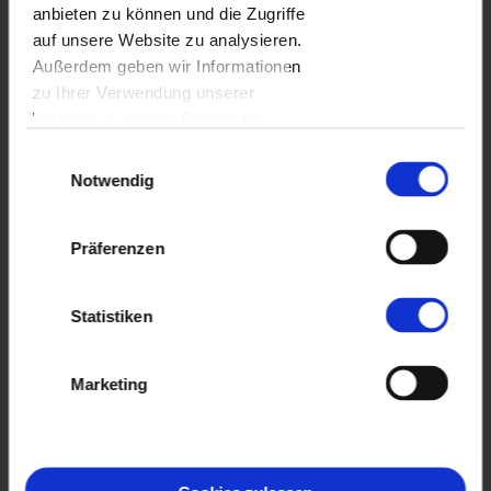
aber ein kleines Scrappbooking-Album?
anbieten zu können und die Zugriffe
Sammle Fahrkarten oder Flugblätter mit Info
auf unsere Website zu analysieren.
über lokale Events und klebe sie dann auf die
Außerdem geben wir Informationen
Rückseite jedes Blattes. Es bleibt dann nur übrig,
zu Ihrer Verwendung unserer
jedes Foto mit einem Kommentar zu versehen,
Website an unsere Partner für
um ein bleibendes Andenken zu erstellen.
soziale Medien, Werbung und
Einwilligungsauswahl
Analysen weiter. Unsere Partner
Notwendig
führen diese Informationen
möglicherweise mit weiteren Daten
Präferenzen
zusammen, die Sie ihnen
bereitgestellt haben oder die sie im
Rahmen Ihrer Nutzung der Dienste
Statistiken
gesammelt haben.
Marketing
2. Postkarte
Schickst du oft Postkarten ohne Anlass? Oder