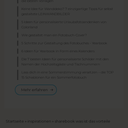
die besten Vorlagen
Keine Idee für Wanddeko? 7 einzigartige Tipps für selbst
gestaltete LEINWANDBILDER
5 Ideen für personalisierte Urlaubsfotoandenken von
Colorland
Wie gestaltet man ein Fotobuch-Cover?
5 Schritte zur Gestaltung des Fotobuches - Yearbook
6 Ideen für Yearbook in Form eines Kalenders
Die 7 besten Ideen für personalisierte Schilder mit den
Namen der Hochzeitsgäste und Tischnummern
Lass dich in eine Sommerstimmung versetzen – die TOP
15 Schablonen für ein Sommerfotobuch
Mehr erfahren
Breadcrumb
Startseite
inspirationen
sharebook was ist das vorteile