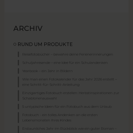
ARCHIV
RUND UM PRODUKTE
Reisefotobücher – bewahre deine Ferienerinnerungen
Schuljahresende – eine Idee für ein Schulandenken
Yearbook – ein Jahr in Bildern
Wie man einen Fotokalender für das Jahr 2026 erstellt –
eine Schritt-für-Schritt-Anleitung
Einzigartiges Fotobuch erstellen: Herbstinspirationen zur
Schablonenauswahl
5 untypische Ideen für ein Fotobuch aus dem Urlaub
Fotobuch - ein tolles Andenken an die ersten
Lebensmonaten Ihres Kindes
Erstaunliches Jahr im Rückblick wie ein guter Roman –