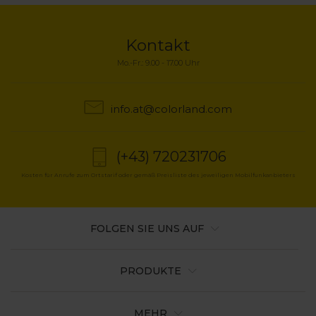
Kontakt
Mo.-Fr.: 9.00 - 17.00 Uhr
info.at@colorland.com
(+43) 720231706
Kosten für Anrufe zum Ortstarif oder gemäß Preisliste des jeweiligen Mobilfunkanbieters
FOLGEN SIE UNS AUF
PRODUKTE
MEHR