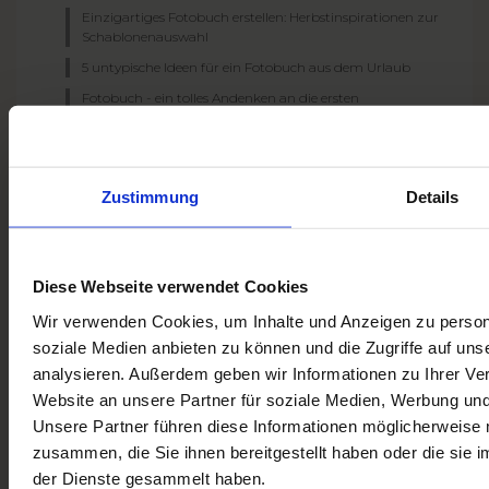
Einzigartiges Fotobuch erstellen: Herbstinspirationen zur
Schablonenauswahl
5 untypische Ideen für ein Fotobuch aus dem Urlaub
Fotobuch - ein tolles Andenken an die ersten
Lebensmonaten Ihres Kindes
Erstaunliches Jahr im Rückblick wie ein guter Roman –
die besten Vorlagen
Zustimmung
Details
Keine Idee für Wanddeko? 7 einzigartige Tipps für selbst
gestaltete LEINWANDBILDER
5 Ideen für personalisierte Urlaubsfotoandenken von
Colorland
Diese Webseite verwendet Cookies
Wie gestaltet man ein Fotobuch-Cover?
Wir verwenden Cookies, um Inhalte und Anzeigen zu persona
5 Schritte zur Gestaltung des Fotobuches - Yearbook
soziale Medien anbieten zu können und die Zugriffe auf uns
6 Ideen für Yearbook in Form eines Kalenders
analysieren. Außerdem geben wir Informationen zu Ihrer V
Die 7 besten Ideen für personalisierte Schilder mit den
Website an unsere Partner für soziale Medien, Werbung und
Namen der Hochzeitsgäste und Tischnummern
Unsere Partner führen diese Informationen möglicherweise 
Lass dich in eine Sommerstimmung versetzen – die TOP
zusammen, die Sie ihnen bereitgestellt haben oder die sie
15 Schablonen für ein Sommerfotobuch
der Dienste gesammelt haben.