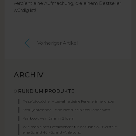
verdient eine Aufmachung, die einem Bestseller
würdig ist!
Vorheriger Artikel
ARCHIV
RUND UM PRODUKTE
Reisefotobücher – bewahre deine Ferienerinnerungen
Schuljahresende – eine Idee für ein Schulandenken
Yearbook – ein Jahr in Bildern
Wie man einen Fotokalender für das Jahr 2026 erstellt –
eine Schritt-für-Schritt-Anleitung