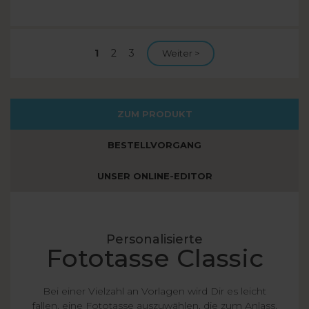
Aktuelle
1
Seite
2
Seite
3
Nächste Seite
Weiter >
Seite
ZUM PRODUKT
BESTELLVORGANG
UNSER ONLINE-EDITOR
Personalisierte
Fototasse Classic
Bei einer Vielzahl an Vorlagen wird Dir es leicht
fallen, eine Fototasse auszuwählen, die zum Anlass,