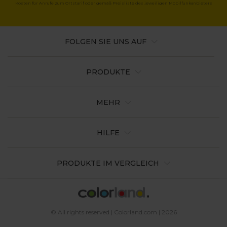
Kosten für Anrufe zum Ortstarif oder gemäß Preisliste des jeweiligen Mobilfunkanbieters
FOLGEN SIE UNS AUF
PRODUKTE
MEHR
HILFE
PRODUKTE IM VERGLEICH
© All rights reserved | Colorland.com | 2026