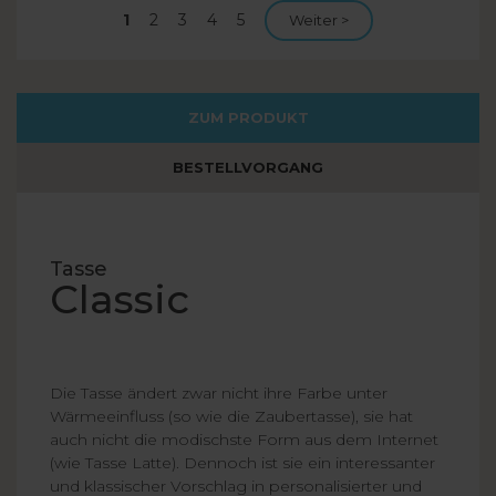
Aktuelle
1
Seite
2
Seite
3
Seite
4
Seite
5
Nächste Seite
Weiter >
Seite
ZUM PRODUKT
BESTELLVORGANG
Tasse
Classic
Die Tasse ändert zwar nicht ihre Farbe unter
Wärmeeinfluss (so wie die Zaubertasse), sie hat
auch nicht die modischste Form aus dem Internet
(wie Tasse Latte). Dennoch ist sie ein interessanter
und klassischer Vorschlag in personalisierter und