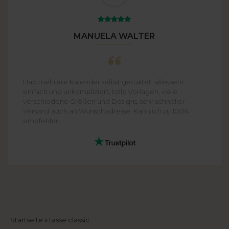
MANUELA WALTER
Hab mehrere Kalender selbst gestaltet, alles sehr
einfach und unkompliziert, tolle Vorlagen, viele
verschiedene Größen und Designs, sehr schneller
Versand auch an Wunschadresse. Kann ich zu 100%
empfehlen.
Breadcrumb
Startseite
tasse classic