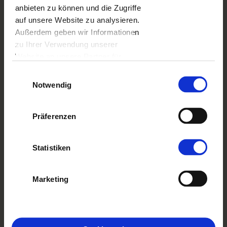
anbieten zu können und die Zugriffe
auf unsere Website zu analysieren.
Außerdem geben wir Informationen
zu Ihrer Verwendung unserer
Website an unsere Partner für
soziale Medien, Werbung und
Einwilligungsauswahl
Analysen weiter. Unsere Partner
Notwendig
führen diese Informationen
möglicherweise mit weiteren Daten
Präferenzen
zusammen, die Sie ihnen
bereitgestellt haben oder die sie im
Rahmen Ihrer Nutzung der Dienste
Statistiken
JOGA
gesammelt haben.
Marketing