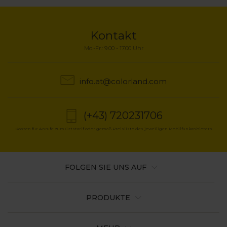
Kontakt
Mo.-Fr.: 9.00 - 17.00 Uhr
info.at@colorland.com
(+43) 720231706
Kosten für Anrufe zum Ortstarif oder gemäß Preisliste des jeweiligen Mobilfunkanbieters
FOLGEN SIE UNS AUF
PRODUKTE