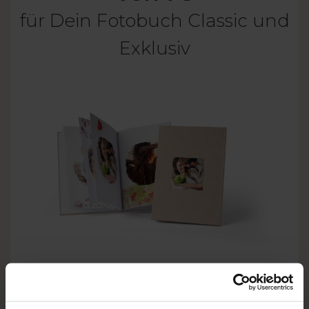
für Dein Fotobuch Classic und
Exklusiv
sanfte Tonübergänge