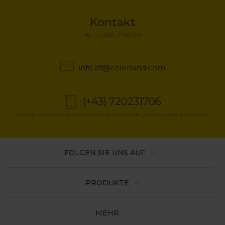
Kontakt
Mo.-Fr.: 9.00 - 17.00 Uhr
info.at@colorland.com
(+43) 720231706
Kosten für Anrufe zum Ortstarif oder gemäß Preisliste des jeweiligen Mobilfunkanbieters
FOLGEN SIE UNS AUF
PRODUKTE
MEHR