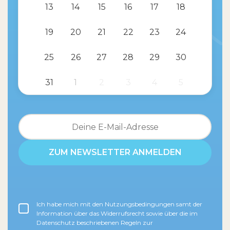
13
14
15
16
17
18
19
20
21
22
23
24
25
26
27
28
29
30
31
1
2
3
4
5
Ich habe mich mit den Nutzungsbedingungen samt der
Information über das Widerrufsrecht sowie über die im
Datenschutz beschriebenen Regeln zur