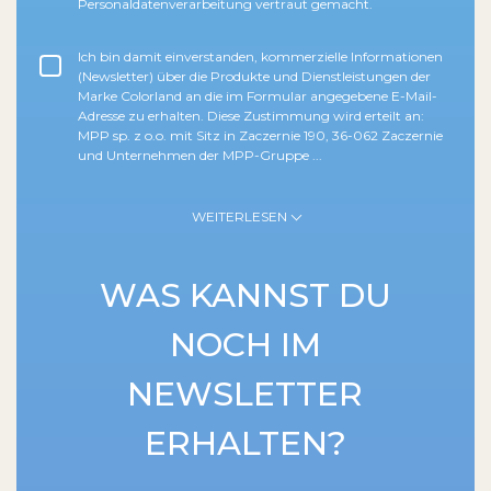
Personaldatenverarbeitung vertraut gemacht.
Ich bin damit einverstanden, kommerzielle Informationen
(Newsletter) über die Produkte und Dienstleistungen der
Marke Colorland an die im Formular angegebene E-Mail-
Adresse zu erhalten. Diese Zustimmung wird erteilt an:
MPP sp. z o.o. mit Sitz in Zaczernie 190, 36-062 Zaczernie
und Unternehmen der MPP-Gruppe
WEITERLESEN
WAS KANNST DU
NOCH IM
NEWSLETTER
ERHALTEN?