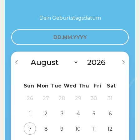
Dein Geburtstagsdatum
Sun
Mon
Tue
Wed
Thu
Fri
Sat
26
27
28
29
30
31
1
2
3
4
5
6
7
8
9
10
11
12