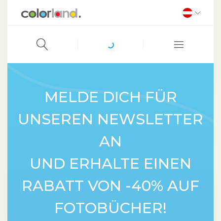
MELDE DICH FÜR
UNSEREN NEWSLETTER
AN
UND ERHALTE EINEN
RABATT VON -40% AUF
FOTOBÜCHER!