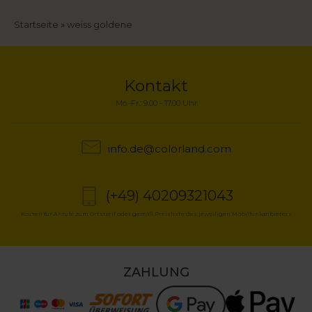
Pfadnavigation
Startseite
weiss goldene
Kontakt
Mo.-Fr.: 9.00 - 17.00 Uhr
info.de@colorland.com
(+49) 40209321043
Kosten für Anrufe zum Ortstarif oder gemäß Preisliste des jeweiligen Mobilfunkanbieters
ZAHLUNG