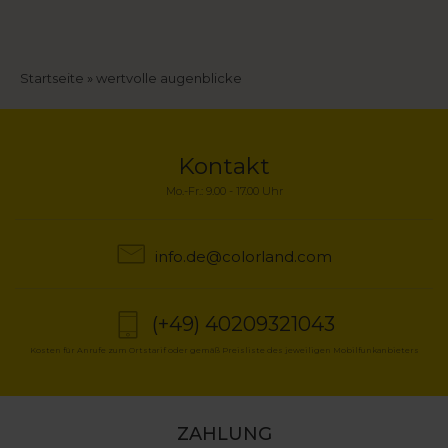
Pfadnavigation
Startseite
wertvolle augenblicke
Kontakt
Mo.-Fr.: 9.00 - 17.00 Uhr
info.de@colorland.com
(+49) 40209321043
Kosten für Anrufe zum Ortstarif oder gemäß Preisliste des jeweiligen Mobilfunkanbieters
ZAHLUNG