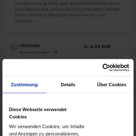
Schablone sorgt dafür, dass das erstellte Fotobuch nie
seine Attraktivität verliert. Beim Durchblättern werden
Deine schönsten Erlebnisse immer wieder neu
aufleben.
VERSAND
ab
4,95 EUR
Versand anzeigen
LIEFERUNG
ab
2 Werktagen
Lieferung anzeigen
EXTRAS
ab
1,00 EUR
Extras anzeigen
Zustimmung
Details
Über Cookies
Diese Webseite verwendet
Cookies
Gestalte und bestelle bequem in der
Wir verwenden Cookies, um Inhalte
App!
und Anzeigen zu personalisieren,