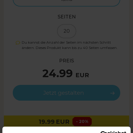
SEITEN
20
Du kannst die Anzahl der Seiten im nächsten Schritt
ändern. Dieses Produkt kann bis zu
40
Seiten umfassen.
PREIS
24.99
EUR
Jetzt gestalten
19.99
EUR
- 20%
SUMMER26DE
Nur mit Code: