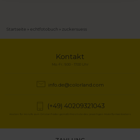
Pfadnavigation
Startseite
echtfotobuch
zuckersuess
Kontakt
Mo.-Fr.: 9.00 - 17.00 Uhr
info.de@colorland.com
(+49) 40209321043
Kosten für Anrufe zum Ortstarif oder gemäß Preisliste des jeweiligen Mobilfunkanbieters