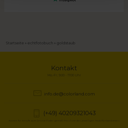
Pfadnavigation
Startseite
echtfotobuch
goldstaub
Kontakt
Mo.-Fr.: 9.00 - 17.00 Uhr
info.de@colorland.com
(+49) 40209321043
Kosten für Anrufe zum Ortstarif oder gemäß Preisliste des jeweiligen Mobilfunkanbieters