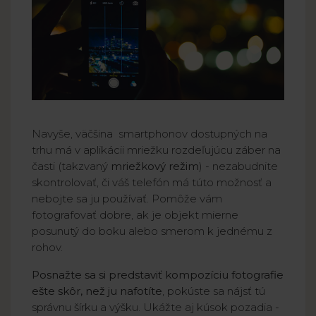
Navyše, väčšina smartphonov dostupných na
trhu má v aplikácii mriežku rozdeľujúcu záber na
časti (takzvaný
mriežkový režim
) - nezabudnite
skontrolovať, či váš telefón má túto možnosť a
nebojte sa ju používať. Pomôže vám
fotografovať dobre, ak je objekt mierne
posunutý do boku alebo smerom k jednému z
rohov.
Posnažte sa si predstaviť kompozíciu fotografie
ešte skôr, než ju nafotíte
, pokúste sa nájsť tú
správnu šírku a výšku. Ukážte aj kúsok pozadia -