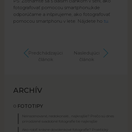
PS: Zotnámte sa s ďalším článkom v sérii, ako
fotografovať pomocou smartphonu,kde
odporúčame a inšpirujeme, ako fotografovať
pomocou smartphonu v lete. Nájdete ho
tu
.
Predchádzajúci
Nasledujúci
článok
článok
ARCHÍV
FOTOTIPY
Neinscenované, nedokonalé… najkrajšie? Prečo sú dnes
prirodzené svadobné fotografie tie najkrajšie
Ako robiť krásne dovolenkové fotografie? Praktický