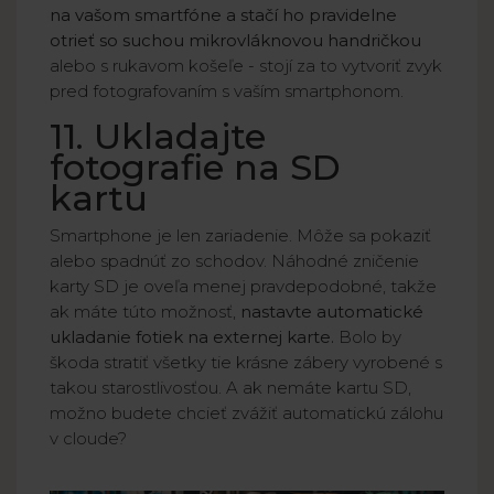
na vašom smartfóne a stačí ho pravidelne
otrieť so suchou mikrovláknovou handričkou
alebo s rukavom košeľe - stojí za to vytvoriť zvyk
pred fotografovaním s vaším smartphonom.
11. Ukladajte
fotografie na SD
kartu
Smartphone je len zariadenie. Môže sa pokaziť
alebo spadnúť zo schodov. Náhodné zničenie
karty SD je oveľa menej pravdepodobné, takže
ak máte túto možnosť,
nastavte automatické
ukladanie fotiek na externej karte.
Bolo by
škoda stratiť všetky tie krásne zábery vyrobené s
takou starostlivosťou. A ak nemáte kartu SD,
možno budete chcieť zvážiť automatickú zálohu
v cloude?