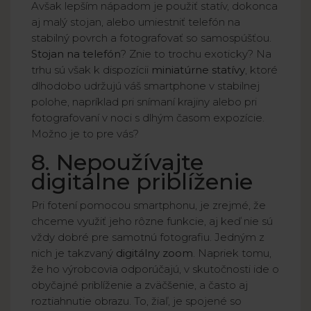
Avšak lepším nápadom je použiť statív, dokonca
aj malý stojan, alebo umiestniť telefón na
stabilný povrch a fotografovať so samospúšťou.
Stojan na telefón
? Znie to trochu exoticky? Na
trhu sú však k dispozícii
miniatúrne statívy
, ktoré
dlhodobo udržujú váš smartphone v stabilnej
polohe, napríklad pri snímaní krajiny alebo pri
fotografovaní v noci s dlhým časom expozície.
Možno je to pre vás?
8. Nepoužívajte
digitálne priblíženie
Pri fotení pomocou smartphonu, je zrejmé, že
chceme využiť jeho rôzne funkcie, aj keď nie sú
vždy dobré pre samotnú fotografiu. Jedným z
nich je takzvaný
digitálny zoom
. Napriek tomu,
že ho výrobcovia odporúčajú, v skutočnosti ide o
obyčajné priblíženie a zväčšenie, a často aj
roztiahnutie obrazu. To, žiaľ, je spojené so