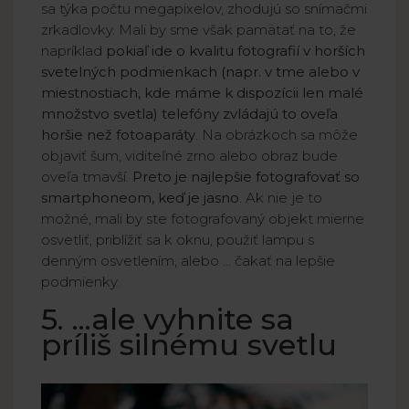
sa týka počtu megapixelov, zhodujú so snímačmi
zrkadlovky. Mali by sme však pamätať na to, že
napríklad
pokiaľ ide o kvalitu fotografií v horších
svetelných podmienkach (napr. v tme alebo v
miestnostiach, kde máme k dispozícii len malé
množstvo svetla) telefóny zvládajú to oveľa
horšie než fotoaparáty
. Na obrázkoch sa môže
objaviť šum, viditeľné zrno alebo obraz bude
oveľa tmavší.
Preto je najlepšie fotografovať so
smartphoneom, keď je jasno
. Ak nie je to
možné, mali by ste fotografovaný objekt mierne
osvetliť, priblížiť sa k oknu, použiť lampu s
denným osvetlením, alebo ... čakať na lepšie
podmienky.
5. ...ale vyhnite sa
príliš silnému svetlu