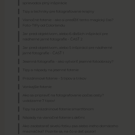
sprievodca plný inšpirácie
Tipy a techniky pre fotografovanie krajiny
Vianočné fotenie - ako si predĺžiť tento magický čas?
Foto-TIPy od Colorlandu
Jar pred objektívom, alebo 6 ďalších inšpirácií pre
nádherné jarné fotografie - ČASŤ 2
Jar pred objektívom, alebo 5 inšpirácií pre nádherné
jarné fotografie - ČASŤ 1
Jesenná fotografia - ako vytvoriť jesenné fotoobrazy?
Tipy a nápady na jesenné fotenie
Prázdninové fotenie - 5 tipov a trikov
Vonkajšie fotenie
Ako sa pripraviť na fotografovanie počas cesty?
uvádzame 7 tipov!
Tipy na prázdninové fotenie smartfónom
Nápady na vianočné fotenie s deťmi
Ako zaobstarať skvelú fotku psa alebo iného domáceho
maznáčika? Pozrite sa, na čo si dať pozor!