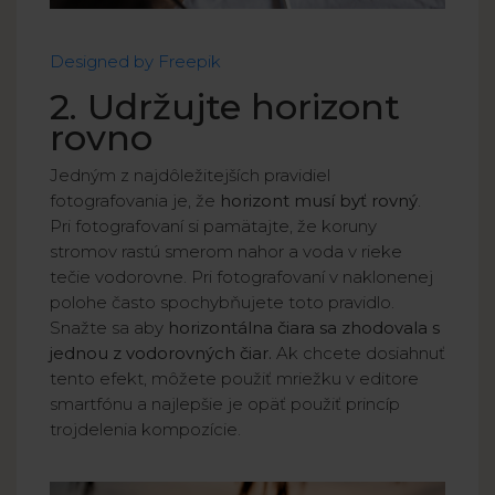
Designed by Freepik
2. Udržujte horizont
rovno
Jedným z najdôležitejších pravidiel
fotografovania je, že
horizont musí byť rovný
.
Pri fotografovaní si pamätajte, že koruny
stromov rastú smerom nahor a voda v rieke
tečie vodorovne. Pri fotografovaní v naklonenej
polohe často spochybňujete toto pravidlo.
Snažte sa aby
horizontálna čiara sa zhodovala s
jednou z vodorovných čiar.
Ak chcete dosiahnuť
tento efekt, môžete použiť mriežku v editore
smartfónu a najlepšie je opäť použiť princíp
trojdelenia kompozície.