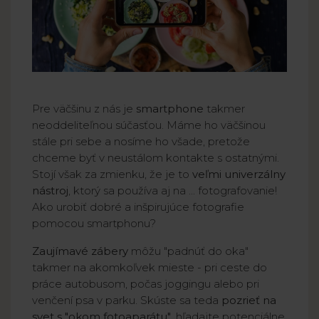
Pre väčšinu z nás je
smartphone
takmer
neoddeliteľnou súčasťou. Máme ho väčšinou
stále pri sebe a nosíme ho všade, pretože
chceme byť v neustálom kontakte s ostatnými.
Stojí však za zmienku, že je to
veľmi univerzálny
nástroj
, ktorý sa používa aj na ... fotografovanie!
Ako urobiť dobré a inšpirujúce fotografie
pomocou smartphonu?
Zaujímavé zábery
môžu "padnúť do oka"
takmer na akomkoľvek mieste - pri ceste do
práce autobusom, počas joggingu alebo pri
venčení psa v parku. Skúste sa teda
pozrieť na
svet s "okom fotoaparátu"
, hľadajte potenciálne