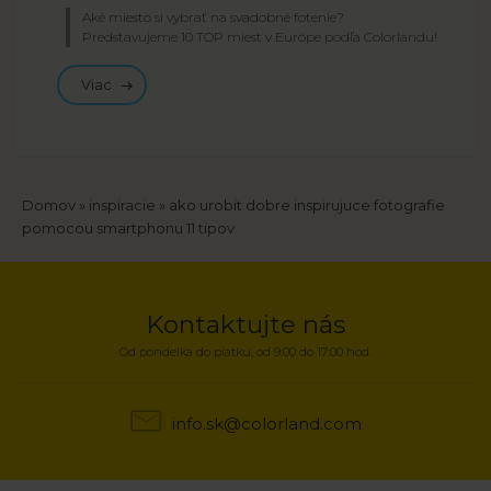
Aké miesto si vybrať na svadobné fotenie?
Predstavujeme 10 TOP miest v Európe podľa Colorlandu!
Viac
Breadcrumb
Domov
inspiracie
ako urobit dobre inspirujuce fotografie
pomocou smartphonu 11 tipov
Kontaktujte nás
Od pondelka do piatku, od 9:00 do 17:00 hod.
info.sk@colorland.com