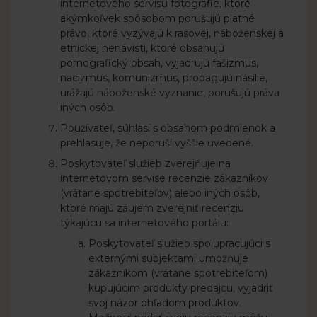
internetového servisu fotografie, ktoré
akýmkoľvek spôsobom porušujú platné
právo, ktoré vyzývajú k rasovej, náboženskej a
etnickej nenávisti, ktoré obsahujú
pornografický obsah, vyjadrujú fašizmus,
nacizmus, komunizmus, propagujú násilie,
urážajú náboženské vyznanie, porušujú práva
iných osôb.
Používateľ, súhlasí s obsahom podmienok a
prehlasuje, že neporuší vyššie uvedené.
Poskytovateľ služieb zverejňuje na
internetovom servise recenzie zákazníkov
(vrátane spotrebiteľov) alebo iných osôb,
ktoré majú záujem zverejniť recenziu
týkajúcu sa internetového portálu:
Poskytovateľ služieb spolupracujúci s
externými subjektami umožňuje
zákazníkom (vrátane spotrebiteľom)
kupujúcim produkty predajcu, vyjadriť
svoj názor ohľadom produktov.