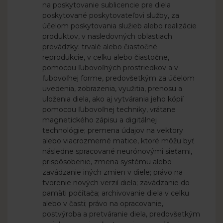
na poskytovanie sublicencie pre diela
poskytované poskytovateľovi služby, za
účelom poskytovania služieb alebo realizácie
produktov, v nasledovných oblastiach
prevádzky: trvalé alebo čiastočné
reprodukcie, v celku alebo čiastočne,
pomocou ľubovoľných prostriedkov a v
ľubovoľnej forme, predovšetkým za účelom
uvedenia, zobrazenia, využitia, prenosu a
uloženia diela, ako aj vytvárania jeho kópií
pomocou ľubovoľnej techniky, vrátane
magnetického zápisu a digitálnej
technológie; premena údajov na vektory
alebo viacrozmerné matice, ktoré môžu byť
následne spracované neurónovými sieťami,
prispôsobenie, zmena systému alebo
zavádzanie iných zmien v diele; právo na
tvorenie nových verzií diela; zavádzanie do
pamäti počítača; archivovanie diela v celku
alebo v časti; právo na opracovanie,
postvýroba a pretváranie diela, predovšetkým