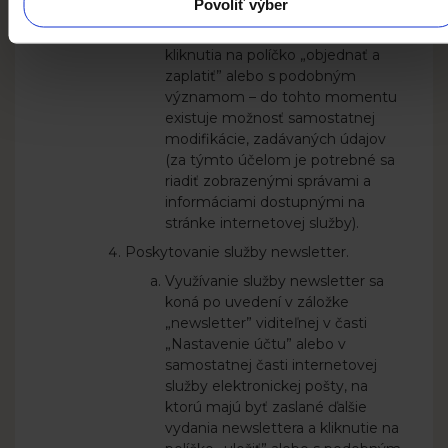
Povoliť výber
objednávky),
Vytvorenie objednávky pomocou
kliknutia na políčko „objednať a
zaplatiť” alebo s podobným
významom – do tohto momentu
existuje možnosť samostatnej
modifikácie, zadávaných údajov
(za týmto účelom je potrebné sa
riadiť zobrazenými správami a
informáciami dostupnými na
stránke internetovej služby).
Poskytovanie služby newsletter.
Využívanie služby newsletter sa
koná po uvedení v záložke
„newsletter” viditeľnej v časti
„Nastavenie účtu” alebo v
samostatnej časti internetovej
služby elektronickej pošty, na
ktorú majú byť zaslané ďalšie
vydania newslettera a kliknutie na