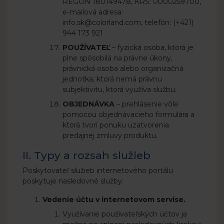
REGON 180149478, KRS: 0000259700,
e-mailová adresa:
info.sk@colorland.com, telefón: (+421)
944 173 921
POUŽÍVATEĽ
– fyzická osoba, ktorá je
plne spôsobilá na právne úkony,
právnická osoba alebo organizačná
jednotka, ktorá nemá právnu
subjektivitu, ktorá využíva službu.
OBJEDNÁVKA
– prehlásenie vôle
pomocou objednávacieho formulára a
ktorá tvorí ponuku uzatvorenia
predajnej zmluvy produktu.
II. Typy a rozsah služieb
Poskytovateľ služieb internetového portálu
poskytuje nasledovné služby:
Vedenie účtu v internetovom servise.
Využívanie používateľských účtov je