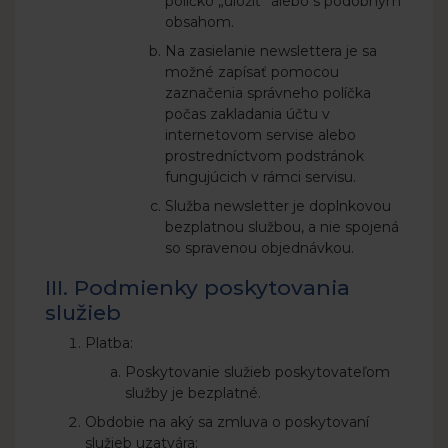
políčko „uložiť” alebo s podobným
obsahom.
Na zasielanie newslettera je sa
možné zapísať pomocou
zaznačenia správneho políčka
počas zakladania účtu v
internetovom servise alebo
prostredníctvom podstránok
fungujúcich v rámci servisu.
Služba newsletter je doplnkovou
bezplatnou službou, a nie spojená
so spravenou objednávkou.
III. Podmienky poskytovania
služieb
Platba:
Poskytovanie služieb poskytovateľom
služby je bezplatné.
Obdobie na aký sa zmluva o poskytovaní
služieb uzatvára: