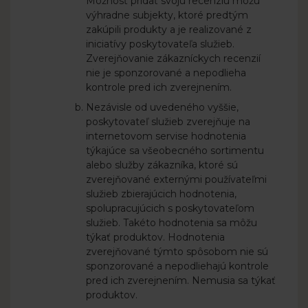
Možnosť pridať svoju recenziu môžu
výhradne subjekty, ktoré predtým
zakúpili produkty a je realizované z
iniciatívy poskytovateľa služieb.
Zverejňovanie zákazníckych recenzií
nie je sponzorované a nepodlieha
kontrole pred ich zverejnením.
Nezávisle od uvedeného vyššie,
poskytovateľ služieb zverejňuje na
internetovom servise hodnotenia
týkajúce sa všeobecného sortimentu
alebo služby zákazníka, ktoré sú
zverejňované externými používateľmi
služieb zbierajúcich hodnotenia,
spolupracujúcich s poskytovateľom
služieb. Takéto hodnotenia sa môžu
týkať produktov. Hodnotenia
zverejňované týmto spôsobom nie sú
sponzorované a nepodliehajú kontrole
pred ich zverejnením. Nemusia sa týkať
produktov.