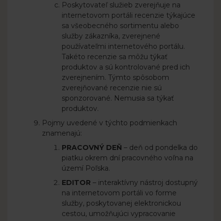
Poskytovateľ služieb zverejňuje na
internetovom portáli recenzie týkajúce
sa všeobecného sortimentu alebo
služby zákazníka, zverejnené
používateľmi internetového portálu.
Takéto recenzie sa môžu týkať
produktov a sú kontrolované pred ich
zverejnením. Týmto spôsobom
zverejňované recenzie nie sú
sponzorované. Nemusia sa týkať
produktov.
Pojmy uvedené v týchto podmienkach
znamenajú:
PRACOVNÝ DEŇ
– deň od pondelka do
piatku okrem dní pracovného voľna na
území Poľska.
EDITOR
– interaktívny nástroj dostupný
na internetovom portáli vo forme
služby, poskytovanej elektronickou
cestou, umožňujúci vypracovanie