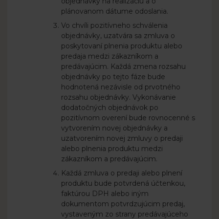
objednávky na realizáciu a o
plánovanom dátume odoslania.
Vo chvíli pozitívneho schválenia
objednávky, uzatvára sa zmluva o
poskytovaní plnenia produktu alebo
predaja medzi zákazníkom a
predávajúcim. Každá zmena rozsahu
objednávky po tejto fáze bude
hodnotená nezávisle od prvotného
rozsahu objednávky. Vykonávanie
dodatočných objednávok po
pozitívnom overení bude rovnocenné s
vytvorením novej objednávky a
uzatvorením novej zmluvy o predaji
alebo plnenia produktu medzi
zákazníkom a predávajúcim.
Každá zmluva o predaji alebo plnení
produktu bude potvrdená účtenkou,
faktúrou DPH alebo iným
dokumentom potvrdzujúcim predaj,
vystaveným zo strany predávajúceho