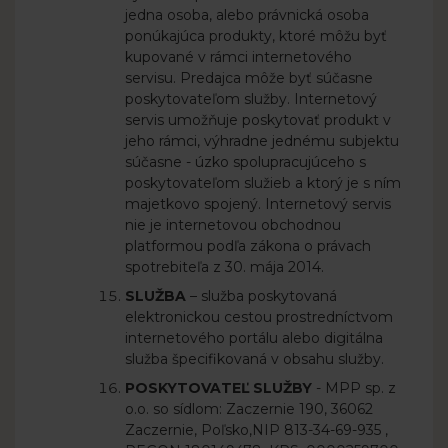
jedna osoba, alebo právnická osoba
ponúkajúca produkty, ktoré môžu byť
kupované v rámci internetového
servisu. Predajca môže byť súčasne
poskytovateľom služby. Internetový
servis umožňuje poskytovať produkt v
jeho rámci, výhradne jednému subjektu
súčasne - úzko spolupracujúceho s
poskytovateľom služieb a ktorý je s ním
majetkovo spojený. Internetový servis
nie je internetovou obchodnou
platformou podľa zákona o právach
spotrebiteľa z 30. mája 2014.
SLUŽBA
– služba poskytovaná
elektronickou cestou prostredníctvom
internetového portálu alebo digitálna
služba špecifikovaná v obsahu služby.
POSKYTOVATEĽ SLUŽBY
- MPP sp. z
o.o. so sídlom: Zaczernie 190, 36062
Zaczernie, Poľsko,NIP 813-34-69-935 ,