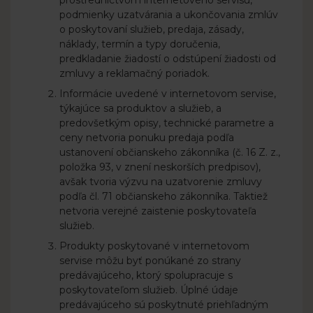
prostredníctvom internetového servisu,
podmienky uzatvárania a ukončovania zmlúv
o poskytovaní služieb, predaja, zásady,
náklady, termín a typy doručenia,
predkladanie žiadostí o odstúpení žiadosti od
zmluvy a reklamačný poriadok.
Informácie uvedené v internetovom servise,
týkajúce sa produktov a služieb, a
predovšetkým opisy, technické parametre a
ceny netvoria ponuku predaja podľa
ustanovení občianskeho zákonníka (č. 16 Z. z.,
položka 93, v znení neskorších predpisov),
avšak tvoria výzvu na uzatvorenie zmluvy
podľa čl. 71 občianskeho zákonníka. Taktiež
netvoria verejné zaistenie poskytovateľa
služieb.
Produkty poskytované v internetovom
servise môžu byť ponúkané zo strany
predávajúceho, ktorý spolupracuje s
poskytovateľom služieb. Úplné údaje
predávajúceho sú poskytnuté priehľadným