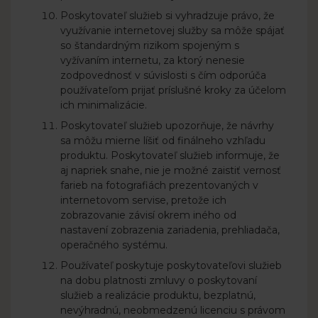
Poskytovateľ služieb si vyhradzuje právo, že
využívanie internetovej služby sa môže spájať
so štandardným rizikom spojeným s
vyžívaním internetu, za ktorý nenesie
zodpovednosť v súvislosti s čím odporúča
používateľom prijať príslušné kroky za účelom
ich minimalizácie.
Poskytovateľ služieb upozorňuje, že návrhy
sa môžu mierne líšiť od finálneho vzhľadu
produktu. Poskytovateľ služieb informuje, že
aj napriek snahe, nie je možné zaistiť vernosť
farieb na fotografiách prezentovaných v
internetovom servise, pretože ich
zobrazovanie závisí okrem iného od
nastavení zobrazenia zariadenia, prehliadača,
operačného systému.
Používateľ poskytuje poskytovateľovi služieb
na dobu platnosti zmluvy o poskytovaní
služieb a realizácie produktu, bezplatnú,
nevýhradnú, neobmedzenú licenciu s právom