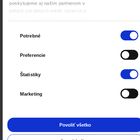
poskytujeme aj našim partnerom v
v uvedení údajov požadovaných
vo formulári, ktoré umožňujú
oblasti sociálnych médií, inzercie a
doručenie produktu. V prípade
analýzy. Títo partneri môžu príslušné
zákazníkov, ktorí nie sú
informácie skombinovať s ďalšími
Výber
spotrebiteľmi, nevyhnutné je aj
údajmi, ktoré ste im poskytli alebo ktoré
Potrebné
súhlasu
uvedenie názvu firmy a čísla DIČ
od vás získali, keď ste používali ich
(v prípade zákazníkov, ktorí sú
služby.
poľskí daňoví poplatníci podľa
Preferencie
čl.106b ods.5 zákona o dani z
príjmov zo dňa 11. marca 2004 -t.j.
zo dňa 9. novembra 2018 Z.z. z
Štatistiky
2018, položka 2174 v znení
neskorších predpisov- ak chýba
číslo DIČ pri uzatváraní
Marketing
objednávky zákazníkom, a
rovnako vystavenie zo strany
predávajúceho účtenky, ktorá
neobsahuje toto číslo,
znemožňuje neskoršie vystavenie
Povoliť všetko
zo strany predávajúceho faktúry
DPH, týkajúcej sa tejto