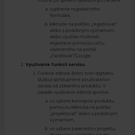
možné po splnení nasledovných krokov:
vyplnenie registračného
formulára,
kliknutie na políčko „registrovať”
alebo s podobným významom,
alebo využitie možnosti
registrácie pomocou účtu,
vlastneného na portáli
„Facebook”/Google,
Využívanie funkcií servisu.
Funkcie editora (ktorý tvorí digitálnu
službu) sprístupnené používateľovi
závisia od získaného produktu. V
zásade využívanie editora spočíva:
vo výbore koncepcie produktu,
pomocou kliknutia na políčko
„projektovať” alebo s podobným
významom,
vo výbere parametrov projektu,