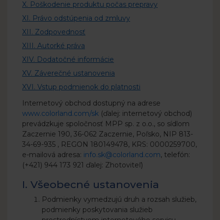
X. Poškodenie produktu počas prepravy
XI. Právo odstúpenia od zmluvy
XII. Zodpovednosť
XIII. Autorké práva
XIV. Dodatočné informácie
XV. Záverečné ustanovenia
XVI. Vstup podmienok do platnosti
Internetový obchod dostupný na adrese
www.colorland.com/sk
(ďalej: internetový obchod)
prevádzkuje spoločnosť MPP sp. z o.o., so sídlom
Zaczernie 190, 36-062 Zaczernie, Poľsko, NIP 813-
34-69-935 , REGON 180149478, KRS: 0000259700,
e-mailová adresa:
info.sk@colorland.com
, telefón:
(+421) 944 173 921 ďalej: Zhotoviteľ)
I. Všeobecné ustanovenia
Podmienky vymedzujú druh a rozsah služieb,
podmienky poskytovania služieb