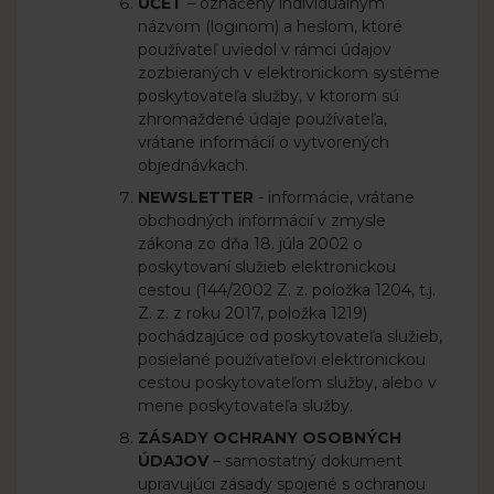
ÚČET
– označený individuálnym
názvom (loginom) a heslom, ktoré
používateľ uviedol v rámci údajov
zozbieraných v elektronickom systéme
poskytovateľa služby, v ktorom sú
zhromaždené údaje používateľa,
vrátane informácií o vytvorených
objednávkach.
NEWSLETTER
- informácie, vrátane
obchodných informácií v zmysle
zákona zo dňa 18. júla 2002 o
poskytovaní služieb elektronickou
cestou (144/2002 Z. z. položka 1204, t.j.
Z. z. z roku 2017, položka 1219)
pochádzajúce od poskytovateľa služieb,
posielané používateľovi elektronickou
cestou poskytovateľom služby, alebo v
mene poskytovateľa služby.
ZÁSADY OCHRANY OSOBNÝCH
ÚDAJOV
– samostatný dokument
upravujúci zásady spojené s ochranou