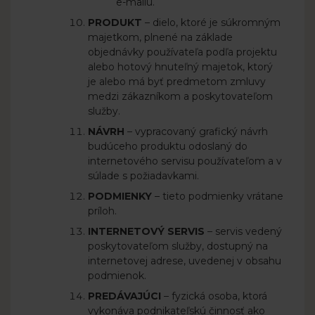
e-mailu.
PRODUKT
– dielo, ktoré je súkromným
majetkom, plnené na základe
objednávky používateľa podľa projektu
alebo hotový hnuteľný majetok, ktorý
je alebo má byť predmetom zmluvy
medzi zákazníkom a poskytovateľom
služby.
NÁVRH
– vypracovaný grafický návrh
budúceho produktu odoslaný do
internetového servisu používateľom a v
súlade s požiadavkami.
PODMIENKY
– tieto podmienky vrátane
príloh.
INTERNETOVÝ SERVIS
– servis vedený
poskytovateľom služby, dostupný na
internetovej adrese, uvedenej v obsahu
podmienok.
PREDÁVAJÚCI
– fyzická osoba, ktorá
vykonáva podnikateľskú činnosť ako