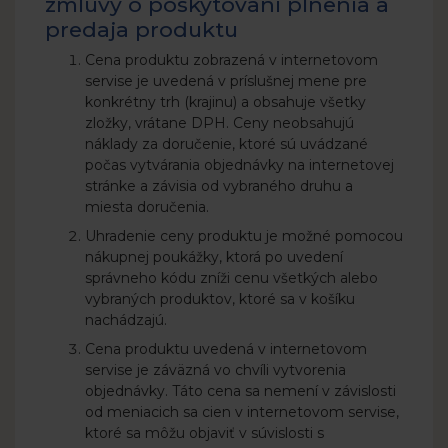
zmluvy o poskytovaní plnenia a
predaja produktu
Cena produktu zobrazená v internetovom
servise je uvedená v príslušnej mene pre
konkrétny trh (krajinu) a obsahuje všetky
zložky, vrátane DPH. Ceny neobsahujú
náklady za doručenie, ktoré sú uvádzané
počas vytvárania objednávky na internetovej
stránke a závisia od vybraného druhu a
miesta doručenia.
Uhradenie ceny produktu je možné pomocou
nákupnej poukážky, ktorá po uvedení
správneho kódu zníži cenu všetkých alebo
vybraných produktov, ktoré sa v košíku
nachádzajú.
Cena produktu uvedená v internetovom
servise je záväzná vo chvíli vytvorenia
objednávky. Táto cena sa nemení v závislosti
od meniacich sa cien v internetovom servise,
ktoré sa môžu objaviť v súvislosti s