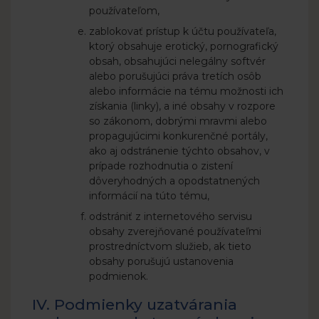
používateľom,
zablokovať prístup k účtu používateľa,
ktorý obsahuje erotický, pornografický
obsah, obsahujúci nelegálny softvér
alebo porušujúci práva tretích osôb
alebo informácie na tému možnosti ich
získania (linky), a iné obsahy v rozpore
so zákonom, dobrými mravmi alebo
propagujúcimi konkurenčné portály,
ako aj odstránenie týchto obsahov, v
prípade rozhodnutia o zistení
dôveryhodných a opodstatnených
informácií na túto tému,
odstrániť z internetového servisu
obsahy zverejňované používateľmi
prostredníctvom služieb, ak tieto
obsahy porušujú ustanovenia
podmienok.
IV. Podmienky uzatvárania