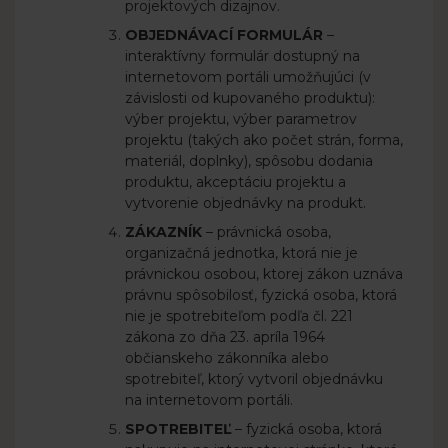
projektových dizajnov.
OBJEDNÁVACÍ FORMULÁR
–
interaktívny formulár dostupný na
internetovom portáli umožňujúci (v
závislosti od kupovaného produktu):
výber projektu, výber parametrov
projektu (takých ako počet strán, forma,
materiál, doplnky), spôsobu dodania
produktu, akceptáciu projektu a
vytvorenie objednávky na produkt.
ZÁKAZNÍK
– právnická osoba,
organizačná jednotka, ktorá nie je
právnickou osobou, ktorej zákon uznáva
právnu spôsobilosť, fyzická osoba, ktorá
nie je spotrebiteľom podľa čl. 221
zákona zo dňa 23. apríla 1964
občianskeho zákonníka alebo
spotrebiteľ, ktorý vytvoril objednávku
na internetovom portáli.
SPOTREBITEĽ
– fyzická osoba, ktorá