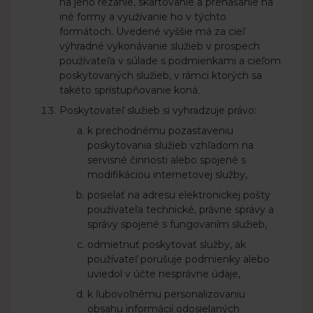
na jeho rezanie, skartovanie a prenášanie na
iné formy a využívanie ho v týchto
formátoch. Uvedené vyššie má za cieľ
výhradné vykonávanie služieb v prospech
používateľa v súlade s podmienkami a cieľom
poskytovaných služieb, v rámci ktorých sa
takéto sprístupňovanie koná.
Poskytovateľ služieb si vyhradzuje právo:
k prechodnému pozastaveniu
poskytovania služieb vzhľadom na
servisné činnosti alebo spojené s
modifikáciou internetovej služby,
posielať na adresu elektronickej pošty
používateľa technické, právne správy a
správy spojené s fungovaním služieb,
odmietnuť poskytovať služby, ak
používateľ porušuje podmienky alebo
uviedol v účte nesprávne údaje,
k ľubovoľnému personalizovaniu
obsahu informácií odosielaných