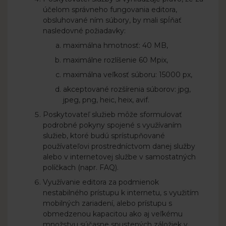
účelom správneho fungovania editora,
obsluhované ním súbory, by mali spĺňať
nasledovné požiadavky:
maximálna hmotnosť: 40 MB,
maximálne rozlíšenie 60 Mpix,
maximálna veľkosť súboru: 15000 px,
akceptované rozšírenia súborov: jpg,
jpeg, png, heic, heix, avif.
Poskytovateľ služieb môže sformulovať
podrobné pokyny spojené s využívaním
služieb, ktoré budú sprístupňované
používateľovi prostredníctvom danej služby
alebo v internetovej službe v samostatných
políčkach (napr. FAQ).
Využívanie editora za podmienok
nestabilného prístupu k internetu, s využitím
mobilných zariadení, alebo prístupu s
obmedzenou kapacitou ako aj veľkému
množstvu súčasne spustených záložiek v