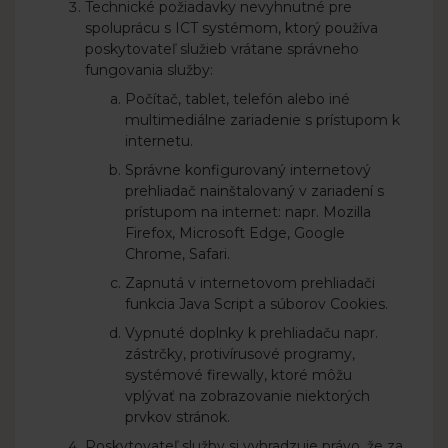
Technické požiadavky nevyhnutné pre
spoluprácu s ICT systémom, ktorý používa
poskytovateľ služieb vrátane správneho
fungovania služby:
Počítač, tablet, telefón alebo iné
multimediálne zariadenie s prístupom k
internetu.
Správne konfigurovaný internetový
prehliadač nainštalovaný v zariadení s
prístupom na internet: napr. Mozilla
Firefox, Microsoft Edge, Google
Chrome, Safari.
Zapnutá v internetovom prehliadači
funkcia Java Script a súborov Cookies.
Vypnuté doplnky k prehliadaču napr.
zástrčky, protivírusové programy,
systémové firewally, ktoré môžu
vplývať na zobrazovanie niektorých
prvkov stránok.
Poskytovateľ služby si vyhradzuje právo, že za