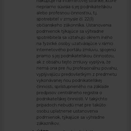
nakupuje na internetovej stránke, ktoré
nepriamo súvisia s jej podnikateľskou
alebo profesnou činnosťou, t.j.
spotrebiteľ v zmysle čl. 22(1)
občianskeho zákonníka. Ustanovenia
podmienok týkajúce sa výhradne
spotrebiteľa sa vzťahujú okrem iného
na fyzické osoby uzatvárajúce v rámci
internetového portálu zmluvu, spojenú
priamo s jej podnikateľskou činnosťou,
ak z obsahu tejto zmluvy vyplýva, že
nemá ona pre ňu profesionálnu povahu,
vyplývajúcu predovšetkým z predmetu
vykonávanej ňou podnikateľskej
činnosti, sprístupneného na základe
predpisov centrálneho registra o
podnikateľskej činnosti. V takýchto
prípadoch nebudú mať pre takúto
osobu uplatnenie ustanovenia
podmienok, týkajúce sa výhradne
zákazníkov.