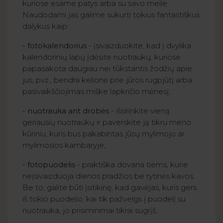
kuriose esame patys arba su savo meile.
Naudodami jas galime sukurti tokius fantastiškus
dalykus kaip:
- fotokalendorius
- įsivaizduokite, kad į dvylika
kalendorinių lapų įdėsite nuotraukų, kuriose
papasakota daugiau nei tūkstantis žodžių apie
jus, pvz., bendra kelionė prie jūros rugpjūtį arba
pasivaikščiojimas miške lapkričio mėnesį;
- nuotrauka ant drobės
- išsirinkite vieną
geriausių nuotraukų ir paverskite ją tikru meno
kūriniu, kuris bus pakabintas jūsų mylimojo ar
mylimosios kambaryje;
- fotopuodelis
- praktiška dovana tiems, kurie
neįsivaizduoja dienos pradžios be rytinės kavos.
Be to, galite būti įsitikinę, kad gavėjas, kuris gers
iš tokio puodelio, kai tik pažvelgs į puodelį su
nuotrauka, jo prisiminimai tikrai sugrįš;