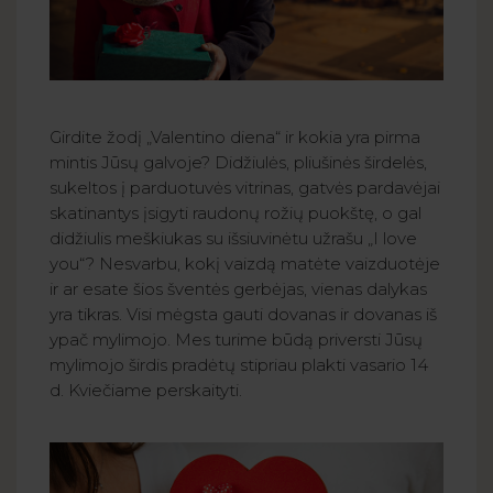
Girdite žodį „Valentino diena“ ir kokia yra pirma
mintis Jūsų galvoje? Didžiulės, pliušinės širdelės,
sukeltos į parduotuvės vitrinas, gatvės pardavėjai
skatinantys įsigyti raudonų rožių puokštę, o gal
didžiulis meškiukas su išsiuvinėtu užrašu „I love
you“? Nesvarbu, kokį vaizdą matėte vaizduotėje
ir ar esate šios šventės gerbėjas, vienas dalykas
yra tikras. Visi mėgsta gauti dovanas ir dovanas iš
ypač mylimojo. Mes turime būdą priversti Jūsų
mylimojo širdis pradėtų stipriau plakti vasario 14
d. Kviečiame perskaityti.