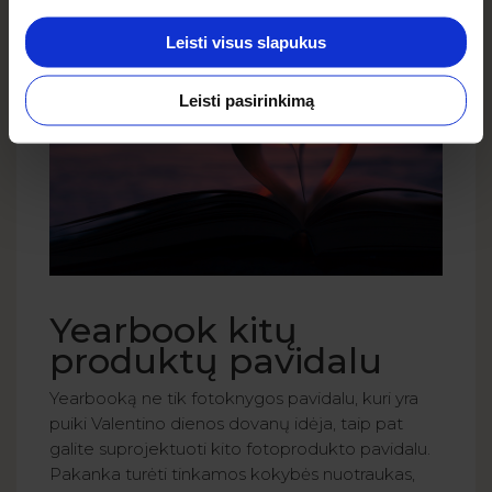
bučinys ar švelnus veido glostymas.
Leisti visus slapukus
Leisti pasirinkimą
Yearbook kitų
produktų pavidalu
Yearbooką ne tik fotoknygos pavidalu, kuri yra
puiki Valentino dienos dovanų idėja, taip pat
galite suprojektuoti kito fotoprodukto pavidalu.
Pakanka turėti tinkamos kokybės nuotraukas,