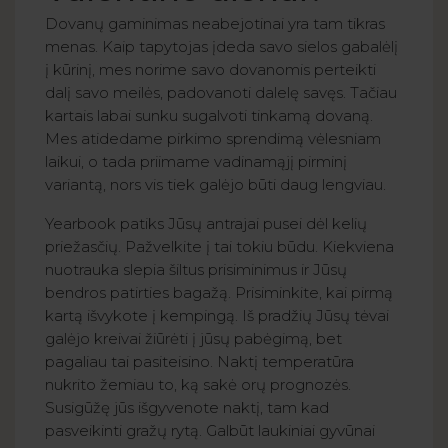
Dovanų gaminimas neabejotinai yra tam tikras
menas. Kaip tapytojas įdeda savo sielos gabalėlį
į kūrinį, mes norime savo dovanomis perteikti
dalį savo meilės, padovanoti dalelę savęs. Tačiau
kartais labai sunku sugalvoti tinkamą dovaną.
Mes atidedame pirkimo sprendimą vėlesniam
laikui, o tada priimame vadinamąjį pirminį
variantą, nors vis tiek galėjo būti daug lengviau.
Yearbook patiks Jūsų antrajai pusei dėl kelių
priežasčių. Pažvelkite į tai tokiu būdu. Kiekviena
nuotrauka slepia šiltus prisiminimus ir Jūsų
bendros patirties bagažą. Prisiminkite, kai pirmą
kartą išvykote į kempingą. Iš pradžių Jūsų tėvai
galėjo kreivai žiūrėti į jūsų pabėgimą, bet
pagaliau tai pasiteisino. Naktį temperatūra
nukrito žemiau to, ką sakė orų prognozės.
Susigūžę jūs išgyvenote naktį, tam kad
pasveikinti gražų rytą. Galbūt laukiniai gyvūnai