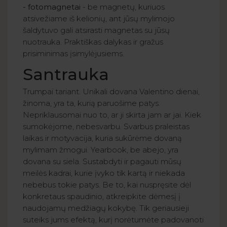
- fotomagnetai
- be magnetų, kuriuos
atsivežiame iš kelionių, ant jūsų mylimojo
šaldytuvo gali atsirasti magnetas su jūsų
nuotrauka. Praktiškas dalykas ir gražus
prisiminimas įsimylėjusiems.
Santrauka
Trumpai tariant. Unikali dovana Valentino dienai,
žinoma, yra ta, kurią paruošime patys.
Nepriklausomai nuo to, ar ji skirta jam ar jai. Kiek
sumokėjome, nebesvarbu. Svarbus praleistas
laikas ir motyvacija, kuria sukūrėme dovaną
mylimam žmogui. Yearbook, be abejo, yra
dovana su siela. Sustabdyti ir pagauti mūsų
meilės kadrai, kurie įvyko tik kartą ir niekada
nebebus tokie patys. Be to, kai nuspręsite dėl
konkretaus spaudinio, atkreipkite dėmesį į
naudojamų medžiagų kokybę. Tik geriausieji
suteiks jums efektą, kurį norėtumėte padovanoti