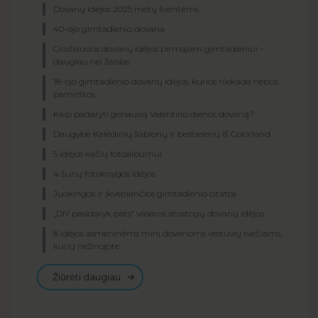
Dovanų idėjos 2025 metų šventėms
40-ojo gimtadienio dovana
Gražiausios dovanų idėjos pirmajam gimtadieniui –
daugiau nei žaislas
18-ojo gimtadienio dovanų idėjos, kurios niekada nebus
pamirštos
Kaip padaryti geriausią Valentino dienos dovaną?
Daugybė Kalėdinių šablonų ir bestselerių iš Colorland
5 idėjos kačių fotoalbumui
4 šunų fotoknygos idėjos
Juokingos ir įkvepiančios gimtadienio citatos
„DIY pasidaryk pats“ vasaros atostogų dovanų idėjos
8 idėjos asmeninėms mini dovanoms vestuvių svečiams,
kurių nežinojote
Žiūrėti daugiau