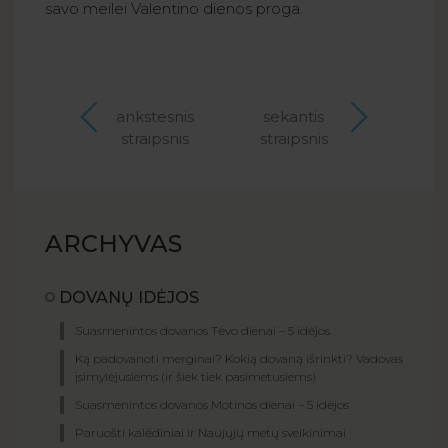
savo meilei Valentino dienos proga.
ankstesnis
sekantis
straipsnis
straipsnis
ARCHYVAS
DOVANŲ IDĖJOS
Suasmenintos dovanos Tėvo dienai – 5 idėjos
Ką padovanoti merginai? Kokią dovaną išrinkti? Vadovas
įsimylėjusiems (ir šiek tiek pasimetusiems)
Suasmenintos dovanos Motinos dienai – 5 idėjos
Paruošti kalėdiniai ir Naujųjų metų sveikinimai