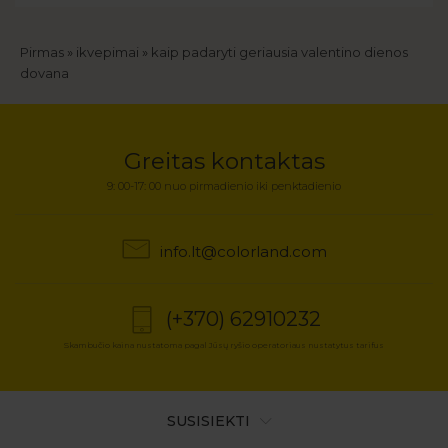
Kelias
Pirmas
ikvepimai
kaip padaryti geriausia valentino dienos
dovana
Greitas kontaktas
9: 00-17: 00 nuo pirmadienio iki penktadienio
info.lt@colorland.com
(+370) 62910232
Skambučio kaina nustatoma pagal Jūsų ryšio operatoriaus nustatytus tarifus
SUSISIEKTI