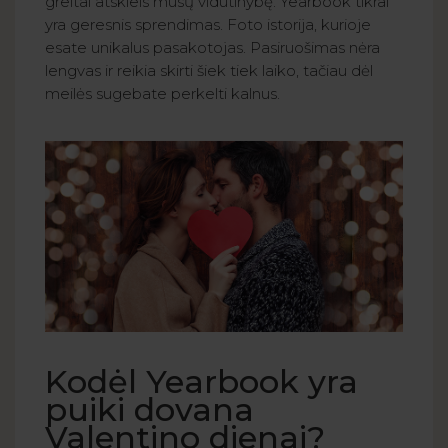
greitai atskleis mūsų vidutinybę. Yearbook tikrai
yra geresnis sprendimas. Foto istorija, kurioje
esate unikalus pasakotojas. Pasiruošimas nėra
lengvas ir reikia skirti šiek tiek laiko, tačiau dėl
meilės sugebate perkelti kalnus.
Kodėl Yearbook yra
puiki dovana
Valentino dienai?