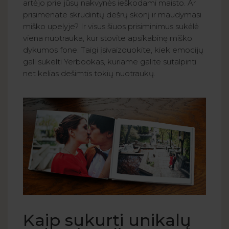
artėjo prie jūsų nakvynės ieškodami maisto. Ar
prisimenate skrudintų dešrų skonį ir maudymasi
miško upelyje? Ir visus šiuos prisiminimus sukėlė
viena nuotrauka, kur stovite apsikabinę miško
dykumos fone. Taigi įsivaizduokite, kiek emocijų
gali sukelti Yerbookas, kuriame galite sutalpinti
net kelias dešimtis tokių nuotraukų.
Kaip sukurti unikalų