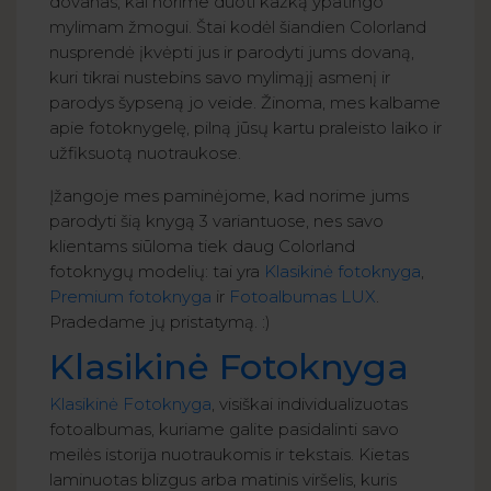
dovanas, kai norime duoti kažką ypatingo
mylimam žmogui. Štai kodėl šiandien Colorland
nusprendė įkvėpti jus ir parodyti jums dovaną,
kuri tikrai nustebins savo mylimąjį asmenį ir
parodys šypseną jo veide. Žinoma, mes kalbame
apie fotoknygelę, pilną jūsų kartu praleisto laiko ir
užfiksuotą nuotraukose.
Įžangoje mes paminėjome, kad norime jums
parodyti šią knygą 3 variantuose, nes savo
klientams siūloma tiek daug Colorland
fotoknygų modelių: tai yra
Klasikinė fotoknyga
,
Premium fotoknyga
ir
Fotoalbumas LUX
.
Pradedame jų pristatymą. :)
Klasikinė Fotoknyga
Klasikinė Fotoknyga
, visiškai individualizuotas
fotoalbumas, kuriame galite pasidalinti savo
meilės istorija nuotraukomis ir tekstais. Kietas
laminuotas blizgus arba matinis viršelis, kuris