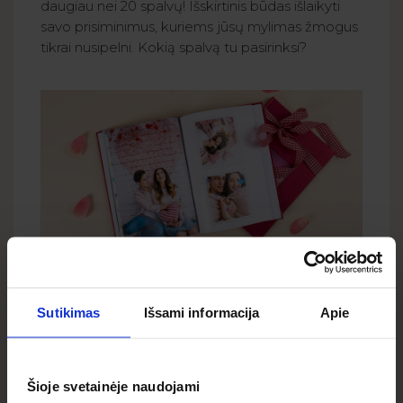
daugiau nei 20 spalvų! Išskirtinis būdas išlaikyti
savo prisiminimus, kuriems jūsų mylimas žmogus
tikrai nusipelni. Kokią spalvą tu pasirinksi?
Sutikimas
Išsami informacija
Apie
Šioje svetainėje naudojami