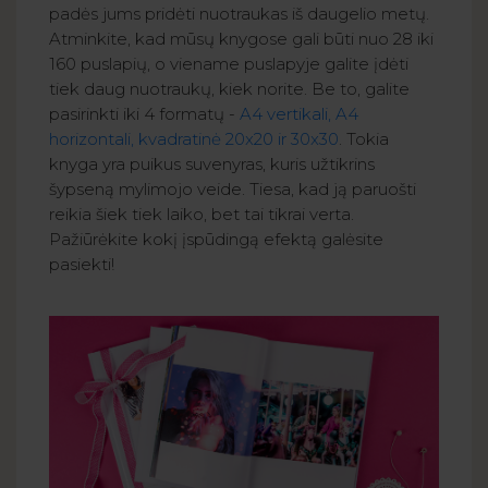
padės jums pridėti nuotraukas iš daugelio metų.
Atminkite, kad mūsų knygose gali būti nuo 28 iki
160 puslapių, o viename puslapyje galite įdėti
tiek daug nuotraukų, kiek norite. Be to, galite
pasirinkti iki 4 formatų -
A4 vertikali, A4
horizontali, kvadratinė 20x20 ir 30x30
. Tokia
knyga yra puikus suvenyras, kuris užtikrins
šypseną mylimojo veide. Tiesa, kad ją paruošti
reikia šiek tiek laiko, bet tai tikrai verta.
Pažiūrėkite kokį įspūdingą efektą galėsite
pasiekti!