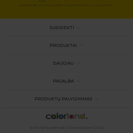
Skambučio kaina nustatoma pagal Jūsų ryšio operatoriaus nustatytus tarifus
SUSISIEKTI
PRODUKTAI
DAUGIAU
PAGALBA
PRODUKTŲ PALYGINIMAS
© All rights reserved | Colorland.com | 2026