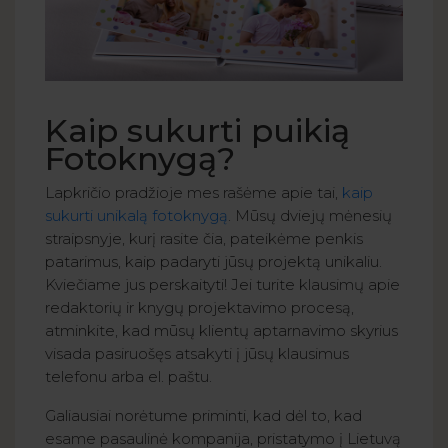
Kaip sukurti puikią
Fotoknygą?
Lapkričio pradžioje mes rašėme apie tai,
kaip
sukurti unikalą fotoknygą
. Mūsų dviejų mėnesių
straipsnyje, kurį rasite čia, pateikėme penkis
patarimus, kaip padaryti jūsų projektą unikaliu.
Kviečiame jus perskaityti! Jei turite klausimų apie
redaktorių ir knygų projektavimo procesą,
atminkite, kad mūsų klientų aptarnavimo skyrius
visada pasiruošęs atsakyti į jūsų klausimus
telefonu arba el. paštu.
Galiausiai norėtume priminti, kad dėl to, kad
esame pasaulinė kompanija, pristatymo į Lietuvą