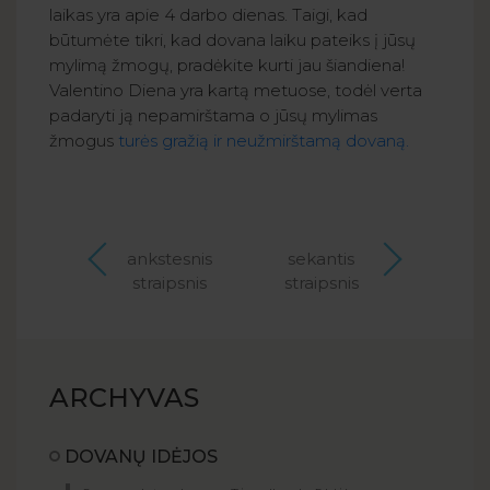
laikas yra apie 4 darbo dienas. Taigi, kad
būtumėte tikri, kad dovana laiku pateiks į jūsų
mylimą žmogų, pradėkite kurti jau šiandiena!
Valentino Diena yra kartą metuose, todėl verta
padaryti ją nepamirštama o jūsų mylimas
žmogus
turės gražią ir neužmirštamą dovaną.
ankstesnis
sekantis
straipsnis
straipsnis
ARCHYVAS
DOVANŲ IDĖJOS