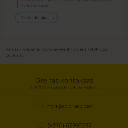
8 idėjos asmeninėms mini dovanoms vestuvių svečiams,
kurių nežinojote
Žiūrėti daugiau
Kelias
Pirmas
ikvepimai
dovana valentino dienai fotoknyga
colorland
Greitas kontaktas
9: 00-17: 00 nuo pirmadienio iki penktadienio
info.lt@colorland.com
(+370) 62910232