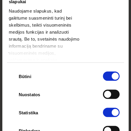
slapukai
Naudojame slapukus, kad
galėtume suasmeninti turinį bei
skelbimus, teikti visuomeninės
medijos funkcijas ir analizuoti
Fotoalbumas LUX
srautą. Be to, svetainės naudojimo
informaciją bendriname su
visuomeninės medijos,
reklamavimo ir analizės
partneriais, kurie gali ją pridėti prie
Sutikimo
kitos jūsų pateiktos arba naudojant
Būtini
pasirinkimas
paslaugas surinktos informacijos.
Nuostatos
Statistika
Fotoalbumas
, kaip rodo pavadinimas, yra
išskirtinis produktas. Svarbiausias skirtumas tarp
Rinkodara