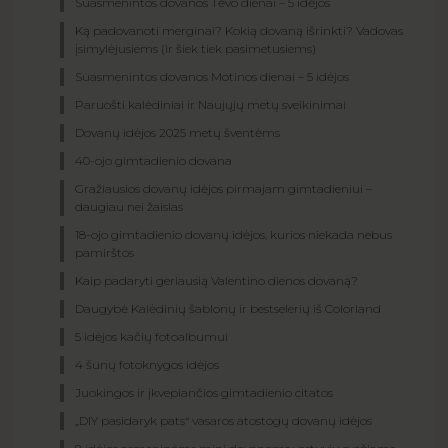
Suasmenintos dovanos Tėvo dienai – 5 idėjos
Ką padovanoti merginai? Kokią dovaną išrinkti? Vadovas
įsimylėjusiems (ir šiek tiek pasimetusiems)
Suasmenintos dovanos Motinos dienai – 5 idėjos
Paruošti kalėdiniai ir Naujųjų metų sveikinimai
Dovanų idėjos 2025 metų šventėms
40-ojo gimtadienio dovana
Gražiausios dovanų idėjos pirmajam gimtadieniui –
daugiau nei žaislas
18-ojo gimtadienio dovanų idėjos, kurios niekada nebus
pamirštos
Kaip padaryti geriausią Valentino dienos dovaną?
Daugybė Kalėdinių šablonų ir bestselerių iš Colorland
5 idėjos kačių fotoalbumui
4 šunų fotoknygos idėjos
Juokingos ir įkvepiančios gimtadienio citatos
„DIY pasidaryk pats“ vasaros atostogų dovanų idėjos