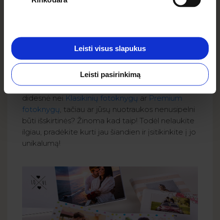
jo ir fotoknygos, tai kietos kortelės, pagamintos
iš 4 kartus storesnio popieriaus, ant kurio yra
spausdinamos šviesos būdu nuotraukos. Be to,
viršelis užpildytas, todėl jis tampa kietas bet
Leisti visus slapukus
kartu ir minkštas kai jį liečiame. Yra 3 šio unikalaus
produkto formatai -
15x15, 20x15, 20x20
, ir
Leisti pasirinkimą
pritaikyti nuo 20 iki 40 puslapių! Tiesą sakant,
turim pripažinti, kad šio gaminio kaina yra
didesnė nei
Klasikinių fotoknygų
ar
Premium
fotoknygų
, tačiau ar jūsų nuotraukos nenusipelni
būti išskirtinės? Žinoma kad taip! Todėl nelaukite
ilgiau, pradėkite kurti jau šiandien ir įsitikinkite į jo
unikalumą!