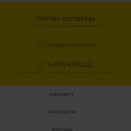
Greitas kontaktas
9: 00-17: 00 nuo pirmadienio iki penktadienio
info.lt@colorland.com
(+370) 62910232
Skambučio kaina nustatoma pagal Jūsų ryšio operatoriaus nustatytus tarifus
SUSISIEKTI
PRODUKTAI
DAUGIAU