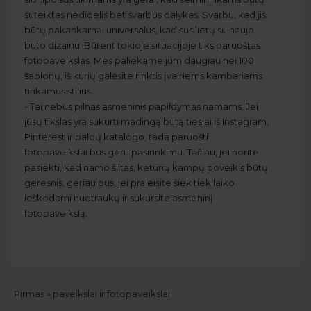
suteiktas nedidelis bet svarbus dalykas. Svarbu, kad jis
būtų pakankamai universalus, kad susilietų su naujo
buto dizainu. Būtent tokioje situacijoje tiks paruoštas
fotopaveikslas. Mes paliekame jum daugiau nei 100
šablonų, iš kurių galėsite rinktis įvairiems kambariams
tinkamus stilius.
- Tai nebus pilnas asmeninis papildymas namams. Jei
jūsų tikslas yra sukurti madingą butą tiesiai iš Instagram,
Pinterest ir baldų katalogo, tada paruošti
fotopaveikslai bus geru pasirinkimu. Tačiau, jei norite
pasiekti, kad namo šiltas, keturių kampų poveikis būtų
geresnis, geriau bus, jei praleisite šiek tiek laiko
ieškodami nuotraukų ir sukursite asmeninį
fotopaveikslą.
Kelias
Pirmas
paveikslai ir fotopaveikslai