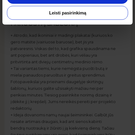
fotopaveikslas gali neatitikti jūsų lūkesčiams.
Leisti pasirinkimą
PAVEIKSLAI - PASIRINKITE
PARUOŠTĄ ŠABLONĄ
+ Atrodo, kad ikoniniai ir madingi plakatai (kuriuos ko
gero matėte įvairiuose baruose), bet jis yra
patvaresnis. Viskas del to, kad grafika spausdinama ne
ant popieriaus, bet ant drobės, kuri vėliau yra
pritvirtinta ant dviejų centimetrų medinio rėmo.
+ Tai variantas tiems, kurie nemėgsta puošti butą ir
mielai panaudos paruoštus ir greitus sprendimus.
Fotopaveikslai yra prieinami daugelyje skirtingų
šablonų, kuriuos galite užsisakyti mažiau nei per
penkias minutes. Tiesiog pasirinkite norimą dizainą ir
įdėkite jį į krepšelį. Jums nereikės pereiti per projekto
redaktorių.
+ Ideja dovanoms namų naujai šeimininkei. Galbūt jūs
nesate artimais draugais, kad ant sienos kabinti
bendrą nuotrauką ir žiūrėti į ją kiekvieną dieną. Tačiau
šio tipo susitikimams yra gerai, kad šeimininkams būtų