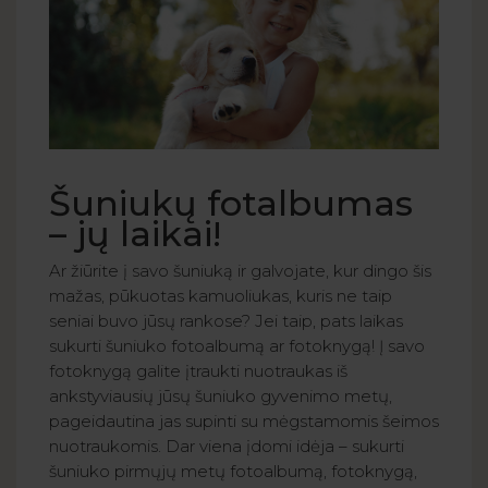
Šuniukų fotalbumas
– jų laikai!
Ar žiūrite į savo šuniuką ir galvojate, kur dingo šis
mažas, pūkuotas kamuoliukas, kuris ne taip
seniai buvo jūsų rankose? Jei taip, pats laikas
sukurti šuniuko fotoalbumą ar fotoknygą! Į savo
fotoknygą galite įtraukti nuotraukas iš
ankstyviausių jūsų šuniuko gyvenimo metų,
pageidautina jas supinti su mėgstamomis šeimos
nuotraukomis. Dar viena įdomi idėja – sukurti
šuniuko pirmųjų metų fotoalbumą, fotoknygą,