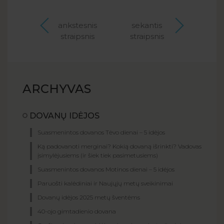
ankstesnis
sekantis
straipsnis
straipsnis
ARCHYVAS
DOVANŲ IDĖJOS
Suasmenintos dovanos Tėvo dienai – 5 idėjos
Ką padovanoti merginai? Kokią dovaną išrinkti? Vadovas
įsimylėjusiems (ir šiek tiek pasimetusiems)
Suasmenintos dovanos Motinos dienai – 5 idėjos
Paruošti kalėdiniai ir Naujųjų metų sveikinimai
Dovanų idėjos 2025 metų šventėms
40-ojo gimtadienio dovana