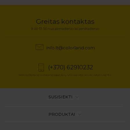
Greitas kontaktas
9: 00-17: 00 nuo pirmadienio iki penktadienio
info.lt@colorland.com
(+370) 62910232
Skambučio kaina nustatoma pagal Jūsų ryšio operatoriaus nustatytus tarifus
SUSISIEKTI
PRODUKTAI