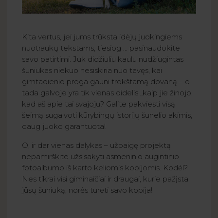
Kita vertus, jei jums trūksta idėjų juokingiems
nuotraukų tekstams, tiesiog ... pasinaudokite
savo patirtimi. Juk didžiuliu kaulu nudžiugintas
šuniukas niekuo nesiskiria nuo tavęs, kai
gimtadienio proga gauni trokštamą dovaną – o
tada galvoje yra tik vienas didelis „kaip jie žinojo,
kad aš apie tai svajoju? Galite pakviesti visą
šeimą sugalvoti kūrybingų istorijų šunelio akimis,
daug juoko garantuota!
O, ir dar vienas dalykas – užbaigę projektą
nepamirškite užsisakyti asmeninio augintinio
fotoalbumo iš karto keliomis kopijomis. Kodėl?
Nes tikrai visi giminaičiai ir draugai, kurie pažįsta
jūsų šuniuką, norės turėti savo kopija!