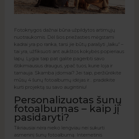
Fotoknygos dažnai būna užpildytos artimųjų
nuotraukomis. Dėl šios priežasties mėgstami
kadrai yra po ranka, tarsi jie būtų parašyti „laiku“ –
tai yra, užfiksuoti ant aukštos kokybės popieriaus
lapų. Lygiai taip pat galite pagerbti savo
ištikimiausius draugus, ypač tuos, kurie loja ir
tarnauja. Skamba įdomiai? Jei taip, peržiūrėkite
mūsų 4 šunų fotoalbumų idėjas ir... pradėkite
kurti projektą su savo augintiniu!
Personalizuotas šunų
fotoalbumas – kaip jį
pasidaryti?
Tikriausiai nėra nieko lengviau nei sukurti
asmeninį šunų fotoalbumą. Internetinis