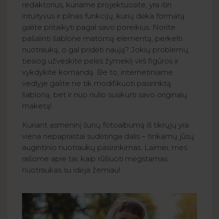
redaktorius, kuriame projektuosite, yra itin
intuityvus ir pilnas funkcijų, kurių dėka formatą
galite pritaikyti pagal savo poreikius. Norite
pašalinti šablone matomą elementą, perkelti
nuotrauką, o gal pridėti naują? Jokių problemų,
tiesiog užveskite pelės žymeklį virš figūros ir
vykdykite komandą. Be to, internetiniame
vedlyje galite ne tik modifikuoti pasirinktą
šabloną, bet ir nuo nulio susikurti savo originalų
maketą!
Kuriant asmeninį šunų fotoalbumą iš tikrųjų yra
viena nepaprastai sudėtinga dalis – tinkamų jūsų
augintinio nuotraukų pasirinkimas. Laimei, mes
rašome apie tai, kaip rūšiuoti mėgstamas
nuotraukas su idėja žemiau!