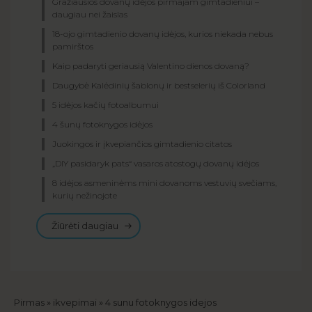
Gražiausios dovanų idėjos pirmajam gimtadieniui –
daugiau nei žaislas
18-ojo gimtadienio dovanų idėjos, kurios niekada nebus
pamirštos
Kaip padaryti geriausią Valentino dienos dovaną?
Daugybė Kalėdinių šablonų ir bestselerių iš Colorland
5 idėjos kačių fotoalbumui
4 šunų fotoknygos idėjos
Juokingos ir įkvepiančios gimtadienio citatos
„DIY pasidaryk pats“ vasaros atostogų dovanų idėjos
8 idėjos asmeninėms mini dovanoms vestuvių svečiams,
kurių nežinojote
Žiūrėti daugiau
Kelias
Pirmas
ikvepimai
4 sunu fotoknygos idejos