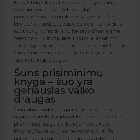
kurioje būtų tik nuotraukos iš pirmųjų šuniuko
gyvenimo mėnesių. Debiutas, ilgesnis
pasivaikščiojimas, susitikimas su vyresniu šunų
broliu ar sukandžiotų žaislų paroda – tai tik dalis
nuotraukų, kurias tikrai turite savo išmaniajame
telefone – ir kurios puikiai tiks tokiai atminimo
fotoknygai. Žinoma, kasmet galite sukurti teminę
šunų prisiminimų knygą ir stebėti, kaip keičiasi
jūsų keturkojis draugas!
Šuns prisiminimų
knyga – šuo yra
geriausias vaiko
draugas
Nėra labiau suderintos poros nei vaikas ir jo
mylimas šunelis. Taigi laikykite jį asmeninėje šunų
prisiminimų knygelėje, kurioje niekas kitas,
išskyrus jūsų vaiką, jums nepadės sukurti! Jei
norite nuotraukas išdėlioti chronologiškai, nuo