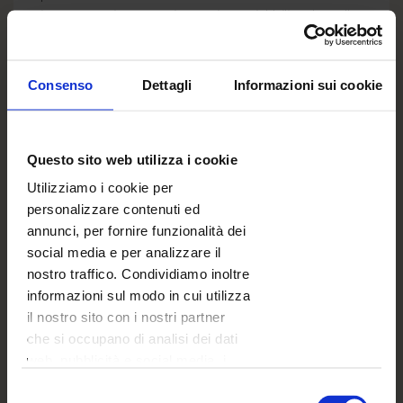
interessanti su pareti e pavimenti. Utilizzale nella
tua fotografia: tutto ciò di cui hai bisogno è un
po 'di creatività e immaginazione, e la
soddisfazione è garantita. ;)
Consenso
Dettagli
Informazioni sui cookie
Questo sito web utilizza i cookie
Utilizziamo i cookie per
personalizzare contenuti ed
annunci, per fornire funzionalità dei
social media e per analizzare il
nostro traffico. Condividiamo inoltre
informazioni sul modo in cui utilizza
il nostro sito con i nostri partner
che si occupano di analisi dei dati
web, pubblicità e social media, i
quali potrebbero combinarle con
Selezione