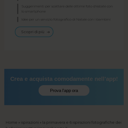
Suggerimenti per scattare delle ottime foto d'estate con
lo smartphone
Idee per un servizio fotografico di Natale con i bambini
Scopri di più
Crea e acquista comodamente nell'app!
Prova l'app ora
Briciole
Home
ispirazioni
la primavera e 6 ispirazioni fotografiche dei