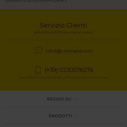
bellissimi scatti primaverili parte 2
di
pane
Servizio Clienti
dalle 8:00 alle 16:00 dal lunedì al venerdì
info.it@colorland.com
(+39) 0230578276
Il costo della chiamata dipende dalla tariffa applicata dal proprio operatore
SEGUICI SU
PRODOTTI