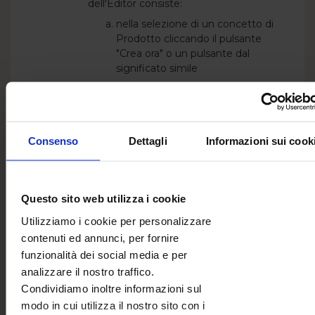
dell'Editor consiste:
nella selezione di un concetto di
Prodotto cliccando il pulsante
"Crea ora" o un pulsante dal
significato simile
nella selezione dei parametri del
Progetto, l'elaborazione del
Progetto da parte dell'Utente,
nell'accettazione del Progetto -
Consenso
Dettagli
Informazioni sui cook
l'inserimento del Progetto nel
carrello– un insieme di Progetti,
cliccando il pulsante "Carrello" o
un pulsante dal significato simile.
Questo sito web utilizza i cookie
L'Editor permette di mettere a
Utilizziamo i cookie per personalizzare
disposizione a terzi l'anteprima del
contenuti ed annunci, per fornire
Progetto o di visualizzare il progetto e
funzionalità dei social media e per
aggiungervi foto. La messa a
analizzare il nostro traffico.
disposizione viene effettuata mediante
Condividiamo inoltre informazioni sul
un link individualmente generato, un
modo in cui utilizza il nostro sito con i
codice QR o un'altra funzionalità.