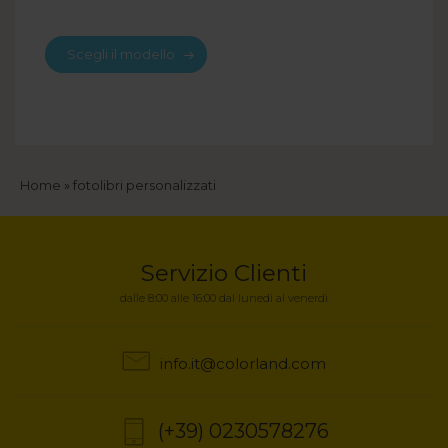
Scegli il modello
Briciole
Home
fotolibri personalizzati
di
pane
Servizio Clienti
dalle 8:00 alle 16:00 dal lunedì al venerdì
info.it@colorland.com
(+39) 0230578276