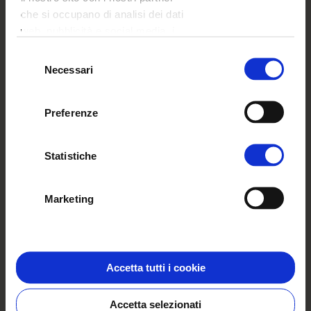
che si occupano di analisi dei dati
web, pubblicità e social media, i
quali potrebbero combinarle con
Selezione
altre informazioni che ha fornito
Necessari
del
loro o che hanno raccolto dal suo
consenso
utilizzo dei loro servizi.
Preferenze
Statistiche
COPERTINA
Marketing
FOTOLIBRO PREMIUM
Elegante copertina in tela o ecopelle in diversi
colori e rivestimenti, con finestra per foto sul fronte.
Accetta tutti i cookie
Scegli il modello
Accetta selezionati