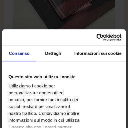
Consenso
Dettagli
Informazioni sui cookie
COPERTINA
FOTOLIBRO CON COPERTINA RIGIDA
Copertina rigida, disponibile in laminato opaco
Questo sito web utilizza i cookie
oppure lucido, completamente personalizzabile
con foto e testi.
Utilizziamo i cookie per
personalizzare contenuti ed
annunci, per fornire funzionalità dei
Scegli il modello
social media e per analizzare il
nostro traffico. Condividiamo inoltre
informazioni sul modo in cui utilizza
il nostro sito con i nostri partner