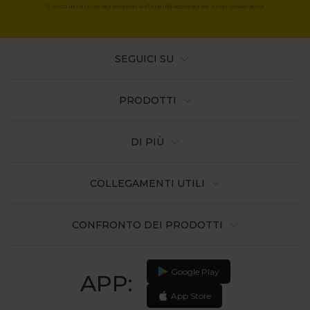
Il costo della chiamata dipende dalla tariffa applicata dal proprio operatore
SEGUICI SU
PRODOTTI
DI PIÙ
COLLEGAMENTI UTILI
CONFRONTO DEI PRODOTTI
Google Play
APP:
App Store