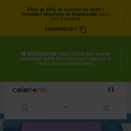
Fino al 30% di sconto su tutti i
fotolibri (escluso lo Starbook)!
Solo
con il codice:
SUMMER26IT
🚚
SPEDIZIONE GRATUITA per ordini
superiori a 59 €!
(valida per opzioni di
spedizione selezionate).