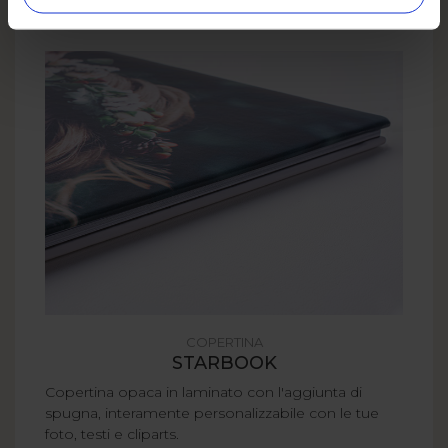
COPERTINA
STARBOOK
Copertina opaca in laminato con l'aggiunta di
spugna, interamente personalizzabile con le tue
foto, testi e cliparts.