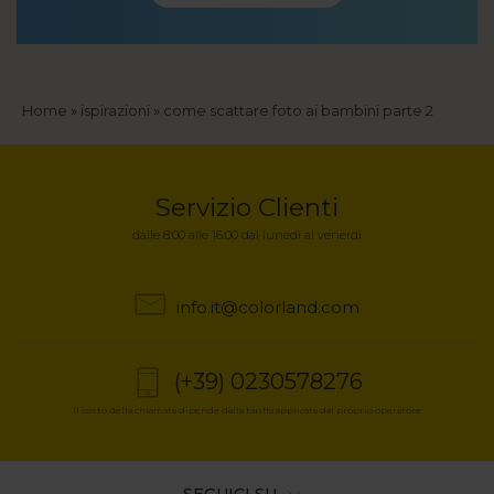
Briciole
Home
ispirazioni
come scattare foto ai bambini parte 2
di
pane
Servizio Clienti
dalle 8:00 alle 16:00 dal lunedì al venerdì
info.it@colorland.com
(+39) 0230578276
Il costo della chiamata dipende dalla tariffa applicata dal proprio operatore
SEGUICI SU