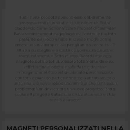
Tutti i nostri prodotti possono essere liberamente
personalizzati e adattati alle tue esigenze. Ti stai
chiedendo come personalizzare il tuo set di calamite?
Basta semplicemente aggiungere all'editor le tue foto
preferite e il gioco è fatto. In questo modo potrai
creare un souvenir speciale per gli anni a venire. Hai 12
filtri tra cui scegliere e molte opzioni extra da usare:
zoom, rotazione, effetto riflesso. Ricorda che ogni
magnete del tuo set può essere totalmente diverso,
l'effetto finale dipende solo da te e dalla tua
immaginazione! Il tuo set di calamite personalizzate
con foto è piaciuto particolarmente a un tuo amico o
un familiare e ne vorrebbe uno simile anche lui? Nessun
problema! Non devi creare un nuovo progetto. Basta
copiare il progetto dalla storia ordini al carrello e il tuo
regalo è pronto!
MAGNETI PERSONALIZZATI NELLA