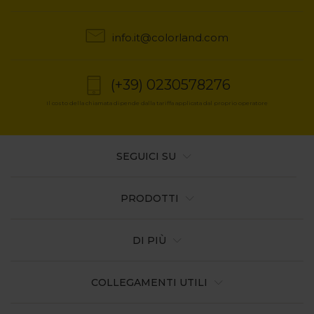
info.it@colorland.com
(+39) 0230578276
Il costo della chiamata dipende dalla tariffa applicata dal proprio operatore
SEGUICI SU
PRODOTTI
DI PIÙ
COLLEGAMENTI UTILI