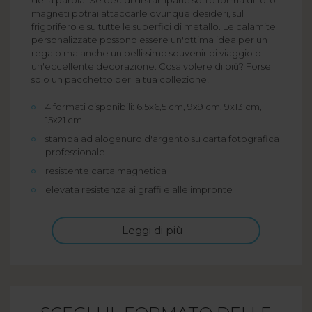
magneti potrai attaccarle ovunque desideri, sul
frigorifero e su tutte le superfici di metallo. Le calamite
personalizzate possono essere un'ottima idea per un
regalo ma anche un bellissimo souvenir di viaggio o
un'eccellente decorazione. Cosa volere di più? Forse
solo un pacchetto per la tua collezione!
4 formati disponibili: 6,5x6,5 cm, 9x9 cm, 9x13 cm,
15x21 cm
stampa ad alogenuro d'argento su carta fotografica
professionale
resistente carta magnetica
elevata resistenza ai graffi e alle impronte
Leggi di più