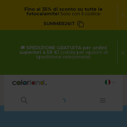
Fino al 35% di sconto su tutte le
fotocalamite!
Solo con il codice:
SUMMER26IT
🚚
SPEDIZIONE GRATUITA per ordini
superiori a 59 €!
(valida per opzioni di
spedizione selezionate).