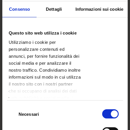
pacchetto da 3 pezzi
Consenso
Dettagli
Informazioni sui cookie
Crea ora
Questo sito web utilizza i cookie
Utilizziamo i cookie per
Crea e acquista comodamente nell'app!
personalizzare contenuti ed
annunci, per fornire funzionalità dei
Prova l'app ora
social media e per analizzare il
nostro traffico. Condividiamo inoltre
informazioni sul modo in cui utilizza
il nostro sito con i nostri partner
che si occupano di analisi dei dati
web, pubblicità e social media, i
CALAMITE PERSONALIZZATE PER
quali potrebbero combinarle con
FRIGO
Selezione
altre informazioni che ha fornito
Necessari
del
loro o che hanno raccolto dal suo
consenso
utilizzo dei loro servizi.