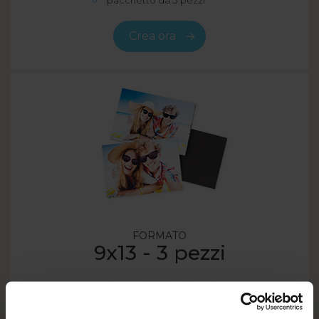
Crea ora
FORMATO
9x13 - 3 pezzi
alta qualità di realizzazione
elevata durabilità