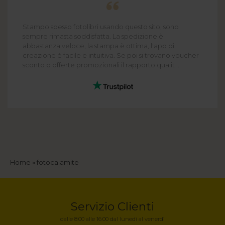
Stampo spesso fotolibri usando questo sito, sono
sempre rimasta soddisfatta. La spedizione è
abbastanza veloce, la stampa è ottima, l'app di
creazione è facile e intuitiva. Se poi si trovano voucher
sconto o offerte promozionali il rapporto qualit ...
Briciole
Home
fotocalamite
di
pane
Servizio Clienti
dalle 8:00 alle 16:00 dal lunedì al venerdì