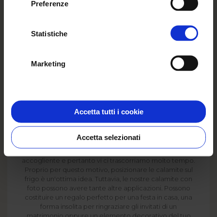
Preferenze
Statistiche
Marketing
Accetta tutti i cookie
Le nostre fotocalamite personalizzate ti
permetteranno di custodire tutti i momenti per te più
Accetta selezionati
importanti e averli sempre e portata di mano. In molti
ritengono che la cucina sia un luogo caldo e
accogliente e pertanto vi ci trascorriamo molto tempo.
Proprio per questo motivo, posizionare le calamite sul
frigo è un'ottima idea. Tuttavia, le nostre calamite con
foto possono avere tante altre applicazioni. Possono
costituire un regalo perfetto per una festa in casa, una
forma insolita per ringraziare gli invitati di un
matrimonio oppure un elemento decorativo del tuo