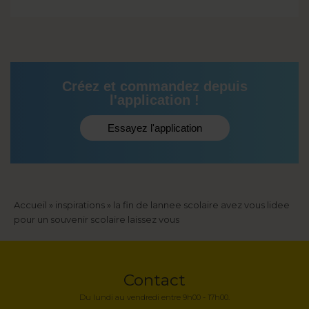
Créez et commandez depuis
l'application !
Essayez l'application
Fil
Accueil
inspirations
la fin de lannee scolaire avez vous lidee
pour un souvenir scolaire laissez vous
d'Ariane
Contact
Du lundi au vendredi entre 9h00 - 17h00.