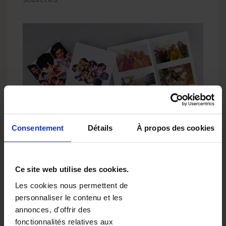
Consentement
Détails
À propos des cookies
Et pourquoi ne pas
faire un pas de plus
en demandant des
Ce site web utilise des cookies.
dédicaces à vos
Les cookies nous permettent de
camarades ?
personnaliser le contenu et les
annonces, d'offrir des
Les livres photo scolaires sont généralement
fonctionnalités relatives aux