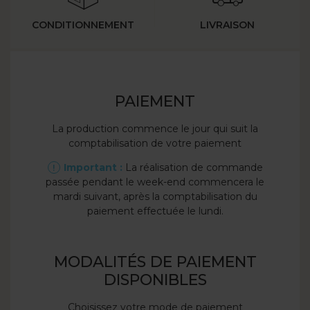
CONDITIONNEMENT
LIVRAISON
PAIEMENT
La production commence le jour qui suit la
Le temp
comptabilisation de votre paiement
entre
1 
Important :
La réalisation de commande
passée pendant le week-end commencera le
mardi suivant, après la comptabilisation du
paiement effectuée le lundi.
4-
MODALITÉS DE PAIEMENT
DISPONIBLES
Alb
pho
Choisissez votre mode de paiement