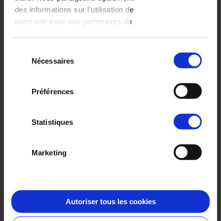
des informations sur l'utilisation de
notre site avec nos partenaires de
médias sociaux, de publicité et
d'analyse, qui peuvent combiner
Google Pay
Sélection
celles-ci avec d'autres informations
Nécessaires
du
que vous leur avez fournies ou
consentement
qu'ils ont collectées lors de votre
Préférences
utilisation de leurs services.
Statistiques
Apple Pay
Marketing
Autoriser tous les cookies