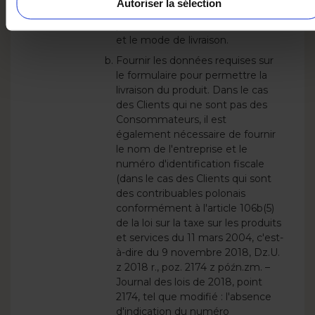
Autoriser la sélection
suppléments, les options de
personnalisation du Produit, etc.
et le mode de livraison.
Fournir les données requises sur
le formulaire pour permettre la
livraison du produit. Dans le cas
des Clients qui ne sont pas des
Consommateurs, il est
également nécessaire de fournir
le nom de l'entreprise et le
numéro d'identification fiscale
(dans le cas des Clients qui sont
des contribuables polonais
conformément à l'article 106b(5)
de la loi sur la taxe sur les produits
et services du 11 mars 2004, c'est-
à-dire du 9 novembre 2018, Dz.U.
z 2018 r., poz. 2174 z późn.zm. –
Journal des lois de 2018, point
2174, tel que modifié : l'absence
d'indication du numéro