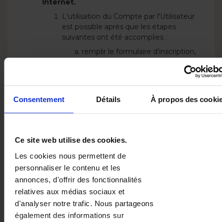
Internet.
L'utilisation du Compte par l'Utilisateur
est possible après que les étapes
suivantes ont été accomplies :
remplir le formulaire d'inscription,
cliquer sur la case « s'inscrire » ou
quelque chose de similaire, ou en
utilisant la possibilité de s'inscrire
via votre compte
Consentement
Détails
À propos des cooki
Facebook/Google,
Utilisation des fonctionnalités du Site
Internet.
Ce site web utilise des cookies.
Les fonctions de l'Éditeur (qui est un
Les cookies nous permettent de
service numérique) mises à la
disposition de l'Utilisateur dépendent
personnaliser le contenu et les
du produit acheté. L'utilisation de
annonces, d'offrir des fonctionnalités
l'Éditeur implique :
relatives aux médias sociaux et
Sélection du concept du Produit,
d'analyser notre trafic. Nous partageons
en cliquant sur la case « design »
également des informations sur