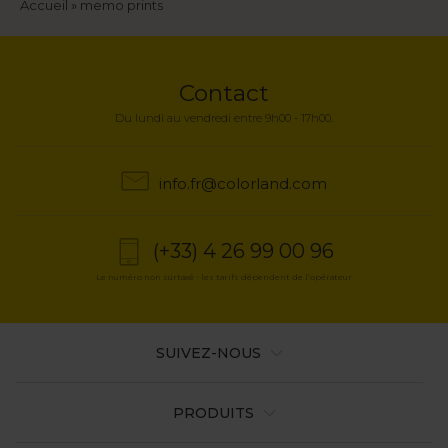
Fil
Accueil
memo prints
d'Ariane
Contact
Du lundi au vendredi entre 9h00 - 17h00.
info.fr@colorland.com
(+33) 4 26 99 00 96
Le numéro non surtaxé - les tarifs dépendent de l’opérateur
SUIVEZ-NOUS
PRODUITS