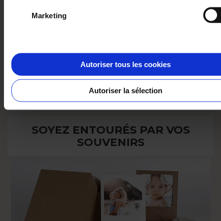
responsable, dans le respect de la gestion durable des
Marketing
forêts.
Brillant
Le papier rigide pour imprimer vos photos est verni en
Autoriser tous les cookies
plus grâce à quoi votre MEMO PRINTS gagnent en
durabilité et le vernis spécial leur apport de la brillance.
Autoriser la sélection
SOYEZ ENTOURÉS PAR VOS
SOUVENIRS