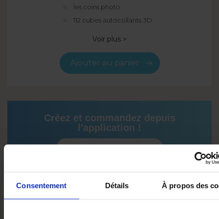
les coins photo
112 cubes autocollants 3D
Voir plus >
Ajouter au panier
Créez et commandez depuis
l'application !
Essayez l'application
Consentement
Détails
À propos des co
2 TYPES DE PAPIER