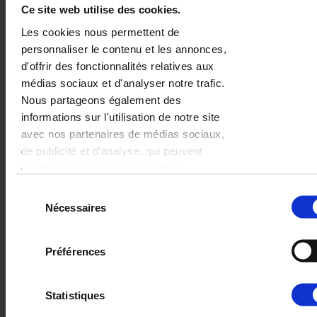
Ce site web utilise des cookies.
Les cookies nous permettent de
personnaliser le contenu et les annonces,
d'offrir des fonctionnalités relatives aux
médias sociaux et d'analyser notre trafic.
Nous partageons également des
informations sur l'utilisation de notre site
avec nos partenaires de médias sociaux,
de publicité et d'analyse, qui peuvent
combiner celles-ci avec d'autres
informations que vous leur avez fournies ou
Sélection
qu'ils ont collectées lors de votre utilisation
Nécessaires
du
de leurs services.
consentement
Préférences
ArtPapier
Le papier mat soyeux et rigide avec la structure
ressemblant à une toile donnera à vos souvenirs un
Statistiques
aspect artistique. Le papier utilisé pour MEMO PRINTS
posséde un certificat attestant son approvisionnement