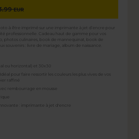
3.99
EUR
photo à être imprimé sur une imprimante à jet d’encre pour
lité professionnelle. Cadeau haut de gamme pour vos
lio, photos culinaires, book de mannequinat, book de
x souvenirs : livre de mariage, album de naissance.
cal ou horizontal) et 30x30
déal pour faire ressortir les couleurs les plus vives de vos
er raffiné
avec rembourrage en mousse
rique
nnovante : imprimante à jet d'encre