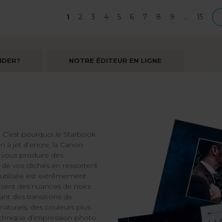
Page
1
Page
2
Page
3
Page
4
Page
5
Page
6
Page
7
Page
8
Page
9
…
Derniè
15
courante
page
NDER?
NOTRE ÉDITEUR EN LIGNE
 C’est pourquoi le Starbook
 à jet d’encre, la Canon
vous produire des
 de vos clichés en ressortent
utilisée est extrêmement
lisent des nuances de noirs
ant des transitions de
naturels, des couleurs plus
 technique d’impression photo