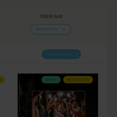
TRIER PAR
Bestsellers
Modèle vierge
S
SMART
BESTSELLERS