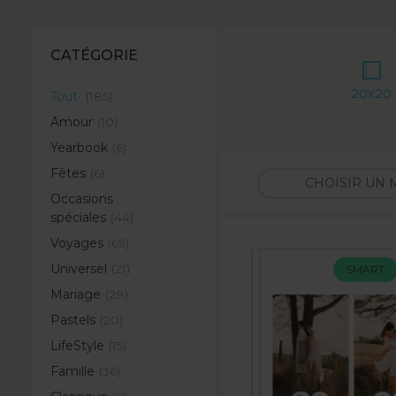
CATÉGORIE
20x20
Tout
(185)
Amour
(10)
Yearbook
(6)
Fêtes
(6)
Occasions
spéciales
(44)
Voyages
(69)
Universel
(21)
SMART
Mariage
(28)
Pastels
(20)
LifeStyle
(15)
Famille
(36)