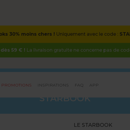
oks
30% moins chers !
Uniquement avec le code :
STA
dès 59 € !
La livraison gratuite ne concerne pas de co
PROMOTIONS
INSPIRATIONS
FAQ
APP
STARBOOK
LE STARBOOK