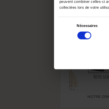
peuvent combiner celles-ci av
TOI ET
collectées lors de votre utilis
Sélection
SMART
du
Nécessaires
consentement
NOTRE GR