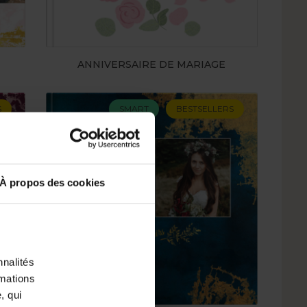
ANNIVERSAIRE DE MARIAGE
S
SMART
BESTSELLERS
À propos des cookies
nnalités
rmations
, qui