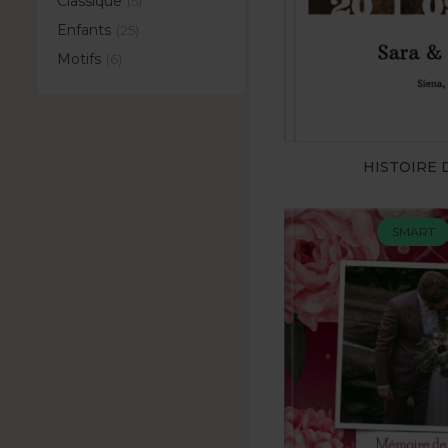
Classique
(5)
Enfants
(25)
Motifs
(6)
HISTOIRE
SMART