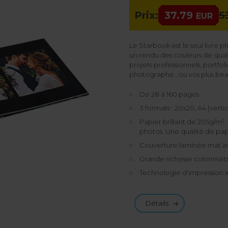
Prix:
37.79
5
EUR
Le Starbook est le seul livre 
un rendu des couleurs de qua
projets professionnels, portfo
photographe...ou vos plus beau
De 28 à 160 pages
3 formats : 20x20, A4 (verti
Papier brillant de 205g/m². I
photos. Une qualité de papi
Couverture laminée mat 
Grande richesse colorimét
Technologie d'impression i
Détails