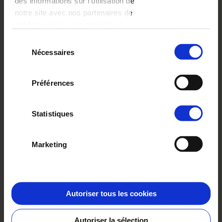
des informations sur l'utilisation de
notre site avec nos partenaires de
médias sociaux, de publicité et
d'analyse, qui peuvent combiner
Sélection
celles-ci avec d'autres informations
Créez et commandez depuis
Nécessaires
du
que vous leur avez fournies ou
l'application !
consentement
qu'ils ont collectées lors de votre
Essayez l'application
Préférences
utilisation de leurs services.
Statistiques
Marketing
Créez votre livre photo
Layflat
Autoriser tous les cookies
Le livre photo Layflat est bien plus qu'un simple
Autoriser la sélection