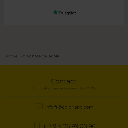
Fil
Accueil
bloc note de lecole
d'Ariane
Contact
Du lundi au vendredi entre 9h00 - 17h00.
info.fr@colorland.com
(+33) 4 26 99 00 96