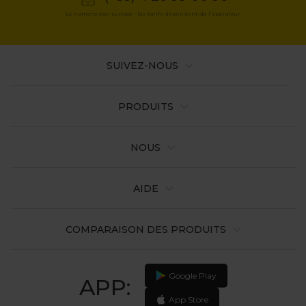
Le numéro non surtaxé - les tarifs dépendent de l’opérateur
SUIVEZ-NOUS
PRODUITS
NOUS
AIDE
COMPARAISON DES PRODUITS
Google Play
APP:
App Store