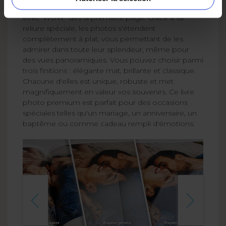
livre photo - c'est un véritable souvenir qui crée un
effet "WOW" dès la première page. Grâce à sa
reliure spéciale, les photos s'étendent
complètement à plat, vous permettant de les
admirer dans toute leur splendeur, même pour
des vues panoramiques. Vous pouvez choisir parmi
trois finitions : élégante mat, brillante et classique.
Chacune d'elles est unique, robuste et met
magnifiquement en valeur vos souvenirs. Ce livre
photo premium est parfait pour des occasions
spéciales telles qu'un mariage, un anniversaire, un
baptême ou comme cadeau rempli d'émotions.