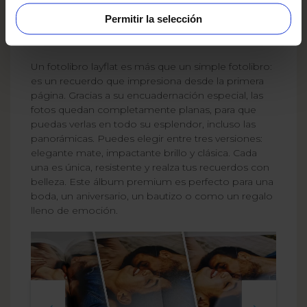
Crea tu propio fotolibro
Permitir la selección
Layflat
Un fotolibro layflat es más que un simple fotolibro:
es un recuerdo que impresiona desde la primera
página. Gracias a su encuadernación especial, las
fotos quedan completamente planas, para que
puedas verlas en todo su esplendor, incluso las
panorámicas. Puedes elegir entre tres versiones:
elegante mate, impactante brillo y clásica. Cada
una es única, resistente y realza tus recuerdos con
belleza. Este álbum premium es perfecto para una
boda, un aniversario, un bautizo o como un regalo
lleno de emoción.