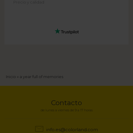
Precio y calidad
Sobrescribir
Inicio
a year full of memories
enlaces
de
Contacto
ayuda
de lunes a viernes de 9 a 17 horas
a
info.es@colorland.com