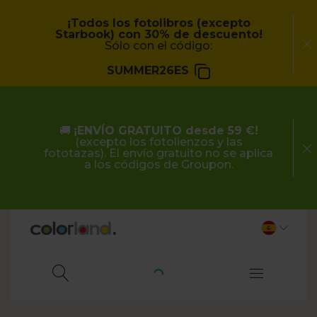
¡Todos los fotolibros (excepto
Starbook) con 30% de descuento!
Sólo con el código:
SUMMER26ES
🚚
¡ENVÍO GRATUITO desde 59 €!
(excepto los fotolienzos y las
fototazas). El envío gratuito no se aplica
a los códigos de Groupon.