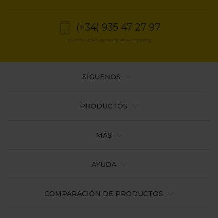
la
navegación
(+34) 935 47 27 97
El coste según las tarifas de tu operador
SÍGUENOS
PRODUCTOS
MÁS
AYUDA
COMPARACIÓN DE PRODUCTOS