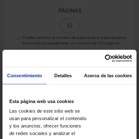
PÁGINAS
32
Puedes cambiar el número de páginas en el paso siguiente.
Este producto puede tener un máximo de
100
páginas.
PRECIO
11.99
EUR
Consentimiento
Detalles
Acerca de las cookies
Diseñar
Esta página web usa cookies
Las cookies de este sitio web se
usan para personalizar el contenido
8.39
EUR
- 30%
y los anuncios, ofrecer funciones
SUMMER26ES
Sólo con el código:
de redes sociales y analizar el