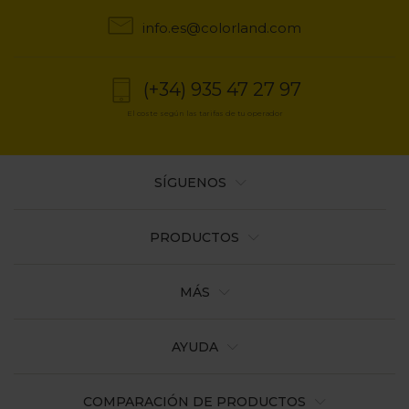
a
info.es@colorland.com
la
navegación
(+34) 935 47 27 97
El coste según las tarifas de tu operador
SÍGUENOS
PRODUCTOS
MÁS
AYUDA
COMPARACIÓN DE PRODUCTOS