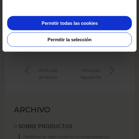
más fácil. Estamos preparando unas plantillas
especiales que te facilitarán la creación.
También habrá ideas para crear un Yearbook
temático y consejos sobre cómo diseñarlo.
Permitir todas las cookies
Síguenos en
Facebook
o suscríbete a nuestro
newsletter
para no perder ninguna novedad.
Permitir la selección
Artículo
Artículo
anterior
siguiente
ARCHIVO
SOBRE PRODUCTOS
Fotolibros de viajes: conserva los recuerdos de tus