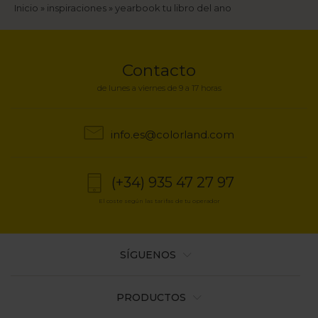
Sobrescribir
Inicio
inspiraciones
yearbook tu libro del ano
enlaces
de
Contacto
ayuda
de lunes a viernes de 9 a 17 horas
a
info.es@colorland.com
la
navegación
(+34) 935 47 27 97
El coste según las tarifas de tu operador
SÍGUENOS
PRODUCTOS